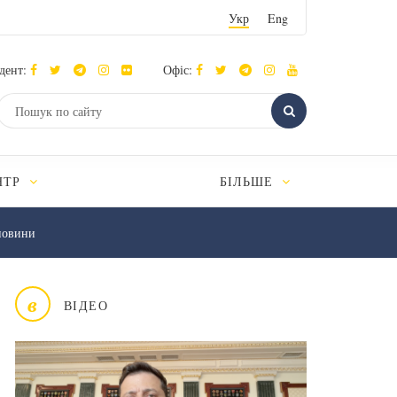
Укр
Eng
дент:
Офіс:
НТР
БІЛЬШЕ
новини
в
ВІДЕО