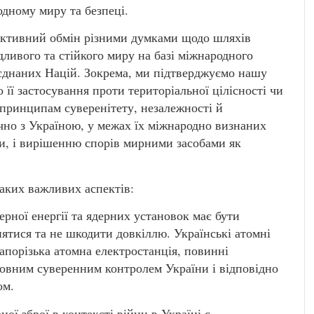
одному миру та безпеці.
руктивний обмін різними думками щодо шляхів
ливого та стійкого миру на базі міжнародного
’єднаних Націй. Зокрема, ми підтверджуємо нашу
 її застосування проти територіальної цілісності чи
 принципам суверенітету, незалежності й
ючно з Україною, у межах їх міжнародно визнаних
и, і вирішенню спорів мирними засобами як
таких важливих аспектів:
ерної енергії та ядерних установок має бути
ятися та не шкодити довкіллю. Українські атомні
Запорізька атомна електростанція, повинні
овним суверенним контролем України і відповідно
ом.
ної зброї в контексті війни в Україні є