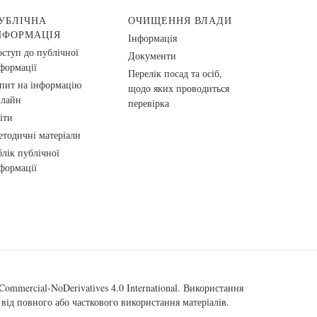
УБЛІЧНА
ОЧИЩЕННЯ ВЛАДИ
НФОРМАЦІЯ
Інформація
ступ до публічної
Документи
формації
Перелік посад та осіб,
пит на інформацію
щодо яких проводиться
нлайн
перевірка
іти
тодичні матеріали
лік публічної
формації
ommercial-NoDerivatives 4.0 International
. Використання
від повного або часткового використання матеріалів.