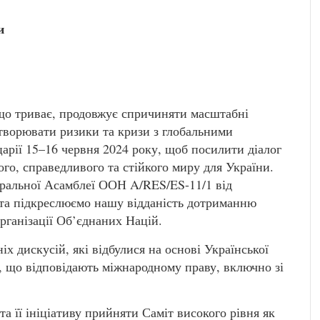
и
 що триває, продовжує спричиняти масштабні
творювати ризики та кризи з глобальними
арії 15–16 червня 2024 року, щоб посилити діалог
го, справедливого та стійкого миру для України.
ральної Асамблеї ООН A/RES/ES-11/1 від
3 та підкреслюємо нашу відданість дотриманню
рганізації Об’єднаних Націй.
х дискусій, які відбулися на основі Української
 що відповідають міжнародному праву, включно зі
а її ініціативу прийняти Саміт високого рівня як