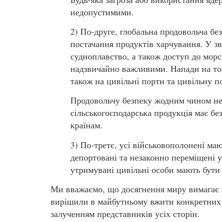
недопустимими.
2) По-друге, глобальна продовольча бе
постачання продуктів харчування. У зв
судноплавство, а також доступ до мор
надзвичайно важливими. Напади на тор
також на цивільні порти та цивільну 
Продовольчу безпеку жодним чином не
сільськогосподарська продукція має бе
країнам.
3) По-третє, усі військовополонені ма
депортовані та незаконно переміщені ук
утримувані цивільні особи мають бути 
Ми вважаємо, що досягнення миру вимагає з
вирішили в майбутньому вжити конкретних 
залученням представників усіх сторін.