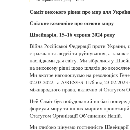
Саміт високого рівня про мир для Україн
Спільне комюніке про основи миру
Швейцарія, 15–16 червня 2024 року
Війна Російської Федерації проти України,
страждання людей та руйнування, а також с
наслідками для світу. Ми зібралися у Швейц
на високому рівні щодо шляхів до всеосяжно
Ми вкотре наголошуємо на резолюціях Гене
02.03.2022 та A/RES/ES-11/6 від 23.02.202
міжнародного права, включно зі Статутом О
Цей Саміт був побудований на базі попередні
формули миру та інших мирних пропозицій,
Статутом Організації Об’єднаних Націй.
Ми глибоко цінуємо гостинність Швейцарії т