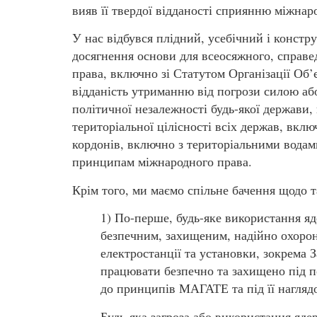
вияв її твердої відданості сприянню міжнар
У нас відбувся плідний, усебічний і конст
досягнення основи для всеосяжного, справед
права, включно зі Статутом Організації Об
відданість утриманню від погрози силою або
політичної незалежності будь-якої держави,
територіальної цілісності всіх держав, вкл
кордонів, включно з територіальними водам
принципам міжнародного права.
Крім того, ми маємо спільне бачення щодо 
1) По-перше, будь-яке використання яд
безпечним, захищеним, надійно охорон
електростанції та установки, зокрема 
працювати безпечно та захищено під п
до принципів МАГАТЕ та під її нагляд
Будь-яка загроза або використання ядер