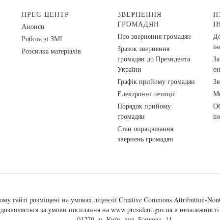
ПРЕС-ЦЕНТР
ЗВЕРНЕННЯ
П
ГРОМАДЯН
І
Анонси
Про звернення громадян
До
Робота зі ЗМІ
ін
Зразок звернення
Розсилка матеріалів
громадян до Президента
За
України
о
Графік прийому громадян
Зв
Електронні петиції
Ме
Порядок прийому
Об
громадян
ін
Стан опрацювання
звернень громадян
ому сайті розміщені на умовах ліцензії
Creative Commons Attribution-NonC
, дозволяється за умови посилання на
www.president.gov.ua
в незалежності 
01220, м. Київ, вул. Банкова, 11