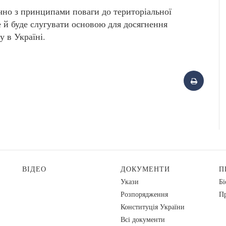
чно з принципами поваги до територіальної
же й буде слугувати основою для досягнення
у в Україні.
ВІДЕО
ДОКУМЕНТИ
П
Укази
Бі
Розпорядження
Пр
Конституція України
Всі документи