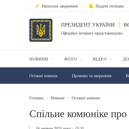
Написати звернення
Подати петицію
ПРЕЗИДЕНТ УКРАЇНИ
В
Офіційне інтернет-представництво
НОВИНИ
ФОТО
ВІДЕО
Д
Останні новини
Промови та звернення
В
Головна
Новини
Останні новини
Спільне комюніке про
16 червня 2024 року - 15:31