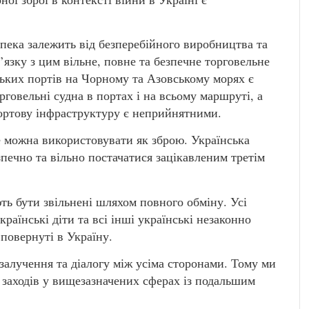
зпека залежить від безперебійного виробництва та
’язку з цим вільне, повне та безпечне торговельне
ських портів на Чорному та Азовському морях є
говельні судна в портах і на всьому маршруті, а
портову інфраструктуру є неприйнятними.
 можна використовувати як зброю. Українська
зпечно та вільно постачатися зацікавленим третім
ють бути звільнені шляхом повного обміну. Усі
раїнські діти та всі інші українські незаконно
повернуті в Україну.
алучення та діалогу між усіма сторонами. Тому ми
заходів у вищезазначених сферах із подальшим