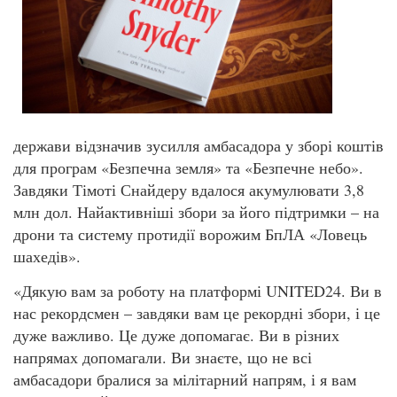
держави відзначив зусилля амбасадора у зборі коштів
для програм «Безпечна земля» та «Безпечне небо».
Завдяки Тімоті Снайдеру вдалося акумулювати 3,8
млн дол. Найактивніші збори за його підтримки – на
дрони та систему протидії ворожим БпЛА «Ловець
шахедів».
«Дякую вам за роботу на платформі UNITED24. Ви в
нас рекордсмен – завдяки вам це рекордні збори, і це
дуже важливо. Це дуже допомагає. Ви в різних
напрямах допомагали. Ви знаєте, що не всі
амбасадори бралися за мілітарний напрям, і я вам