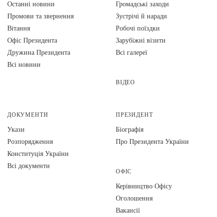
Останні новини
Громадські заходи
Промови та звернення
Зустрічі й наради
Вiтання
Робочі поїздки
Офіс Президента
Зарубіжні візити
Дружина Президента
Всі галереї
Всі новини
ВІДЕО
ДОКУМЕНТИ
ПРЕЗИДЕНТ
Укази
Біографія
Розпорядження
Про Президента України
Конституція України
Всі документи
ОФІС
Керівництво Офісу
Оголошення
Вакансії