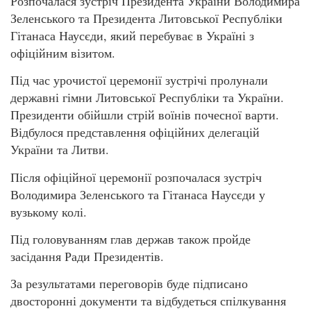
Розпочалася зустріч Президента України Володимира
Зеленського та Президента Литовської Республіки
Гітанаса Наусєди, який перебуває в Україні з
офіційним візитом.
Під час урочистої церемонії зустрічі пролунали
державні гімни Литовської Республіки та України.
Президенти обійшли стрій воїнів почесної варти.
Відбулося представлення офіційних делегацій
України та Литви.
Після офіційної церемонії розпочалася зустріч
Володимира Зеленського та Гітанаса Наусєди у
вузькому колі.
Під головуванням глав держав також пройде
засідання Ради Президентів.
За результатами переговорів буде підписано
двосторонні документи та відбудеться спілкування