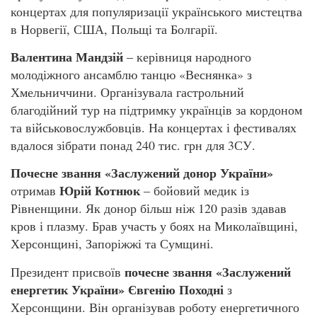
концертах для популяризації українського мистецтва
в Норвегії, США, Польщі та Болгарії.
Валентина Мандзій
– керівниця народного
молодіжного ансамблю танцю «Веснянка» з
Хмельниччини. Організувала гастрольний
благодійний тур на підтримку українців за кордоном
та військовослужбовців. На концертах і фестивалях
вдалося зібрати понад 240 тис. грн для 3СУ.
Почесне звання «Заслужений донор України»
Юрій Котнюк
отримав
– бойовий медик із
Рівненщини. Як донор більш ніж 120 разів здавав
кров і плазму. Брав участь у боях на Миколаївщині,
Херсонщині, Запоріжжі та Сумщині.
почесне звання «Заслужений
Президент присвоїв
енергетик України» Євгенію Походні
з
Херсонщини. Він організував роботу енергетичного