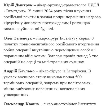
Юрій Дмитрук –
лікар-ортопед-травматолог НДСЛ
«Охматдит». У липні 2024 року після влучання
російської ракети в заклад попри поранення надавав
хірургічну допомогу постраждалим і розчищав
завали зруйнованої будівлі.
Олег Зеленчук
– лікар-хірург Інституту серця. З
початку повномасштабного російського вторгнення
робив операції внутрішньо переміщеним особам і
пораненим військовим. Загалом провів понад 3 тис.
операцій на серці та магістральних судинах.
Андрій Каулько
– лікар-хірург із Запоріжжя. В
умовах воєнного стану виконав понад 500
термінових операцій, зокрема при політравмах,
мінно-вибухових пораненнях, вогнепальних
ушкодженнях.
Олександр Кваша
– лікар-анестезіолог Інституту