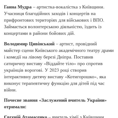
Ганна Мудра
– артистка-вокалістка з Київщини.
Учасниця благодійних заходів і концертів на
прифронтових територіях для військових і ВПО.
Займається волонтерською діяльністю, їздить із
концертами в райони бойових дій.
Володимир Цивінський
– артист, провідний
майстер сцени Київського академічного театру драми
і комедії на лівому березі Дніпра. Поставив
сатиричну виставу «Віддайте тіло» про спротив
українців ворогові. У 2023 році створив
інтерактивну дитячу виставу «Котигорошко», яка
виконує терапевтичну функцію для дітей під час
війни.
Почесне звання «Заслужений вчитель України»
отримали:
Євгеній Атамасенко
– вчитель хімії з Київщини.