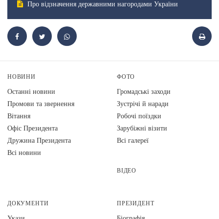
Про відзначення державними нагородами України
НОВИНИ
ФОТО
Останні новини
Громадські заходи
Промови та звернення
Зустрічі й наради
Вiтання
Робочі поїздки
Офіс Президента
Зарубіжні візити
Дружина Президента
Всі галереї
Всі новини
ВІДЕО
ДОКУМЕНТИ
ПРЕЗИДЕНТ
Укази
Біографія