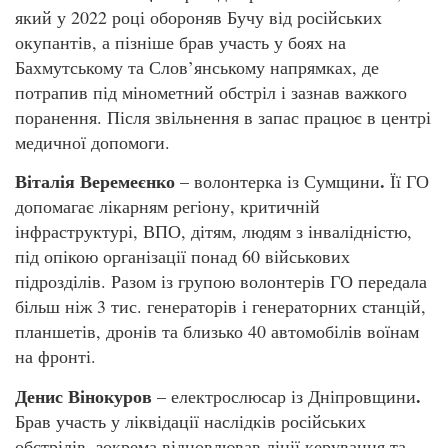
який у 2022 році обороняв Бучу від російських
окупантів, а пізніше брав участь у боях на
Бахмутському та Слов’янському напрямках, де
потрапив під мінометний обстріл і зазнав важкого
поранення. Після звільнення в запас працює в центрі
медичної допомоги.
Віталія Веремеєнко
.
– волонтерка із Сумщини
Її ГО
допомагає лікарням регіону, критичній
інфраструктурі, ВПО, дітям, людям з інвалідністю,
під опікою організації понад 60 військових
підрозділів. Разом із групою волонтерів ГО передала
більш ніж 3 тис. генераторів і генераторних станцій,
планшетів, дронів та близько 40 автомобілів воїнам
на фронті.
Денис Вінокуров
.
– електрослюсар із Дніпровщини
Брав участь у ліквідації наслідків російських
обстрілів, зокрема відновлював лінії керування та