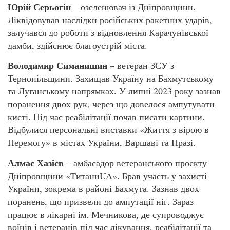
Юрій Серьогін
– озеленювач із Дніпровщини.
Ліквідовував наслідки російських ракетних ударів,
залучався до роботи з відновлення Карачунівської
дамби, здійснює благоустрій міста.
Володимир Симанишин
– ветеран ЗСУ з
Тернопільщини. Захищав Україну на Бахмутському
та Луганському напрямках. У липні 2023 року зазнав
поранення двох рук, через що довелося ампутувати
кисті. Під час реабілітації почав писати картини.
Відбулися персональні виставки «Життя з вірою в
Перемогу» в містах України, Варшаві та Празі.
Алмас Хазієв
– амбасадор ветеранського проєкту
Дніпровщини «ТитаниUA». Брав участь у захисті
України, зокрема в районі Бахмута. Зазнав двох
поранень, що призвели до ампутації ніг. Зараз
працює в лікарні ім. Мечникова, де супроводжує
воїнів і ветеранів під час лікування, реабілітації та