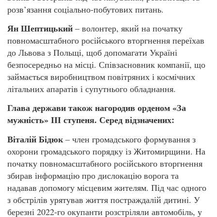
розв’язання соціально-побутових питань.
Ян Шептицький
– волонтер, який на початку
повномасштабного російського вторгнення переїхав
до Львова з Польщі, щоб допомагати Україні
безпосередньо на місці. Співзасновник компанії, що
займається виробництвом повітряних і космічних
літальних апаратів і супутнього обладнання.
Глава держави також нагородив орденом «За
мужність» ІІІ ступеня. Серед відзначених:
Віталій Бідюк
– член громадського формування з
охорони громадського порядку із Житомирщини. На
початку повномасштабного російського вторгнення
збирав інформацію про дислокацію ворога та
надавав допомогу місцевим жителям. Під час одного
з обстрілів урятував життя постраждалій дитині. У
березні 2022-го окупанти розстріляли автомобіль, у