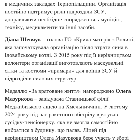
в медичних закладах Тернопільщини. Організація
постійно підтримує різні підрозділи ЗСУ,
доправляючи необхідне спорядження, амуніцію,
техніку, медикаменти та інші засоби.
Діана Шевчук
– голова ГО «Крила матері» з Волині,
яка започаткувала організацію після втрати сина в
Іловайському котлі. З 2015 року під її керівництвом
волонтери організації виготовляють маскувальні
сітки та костюми «примари» для воїнів ЗСУ й
підрозділів силових структур.
Олега
Медаллю «За врятоване життя» нагороджено
Мазуркова
– завідувача Ставницької філії
Меджибізького ліцею на Хмельниччині. У лютому
2024 року під час ракетного обстрілу врятував
сусідку-пенсіонерку, яка не змогла самостійно
вибратися з будинку, що палав. Ліцей під
керівництвом Олега Мазуркова бере участь у зборі