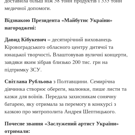
доставила більш ніж 58 тонн продуктів і 335 тонн
медичної допомоги.
Відзнакою Президента «Майбутнє України»
нагороджені:
Давид
Кібукевич –
десятирічний вихованець
Кіровоградського обласного центру дитячої та
.
юнацької творчості
Влаштовував вуличні концерти,
завдяки яким зібрав близько 200 тис. грн на
підтримку ЗСУ.
Світлана Рубльова
з Полтавщини. Семирічна
дівчинка створює обереги, малюнки, пише листи та
казки для воїнів. Передала захисникам сонячну
батарею, яку отримала за перемогу в конкурсі з
казкою про митрополита Андрея Шептицького.
Почесне звання «Заслужений артист України»
отримали: