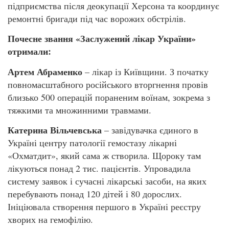
підприємства після деокупації Херсона та координує
ремонтні бригади під час ворожих обстрілів.
Почесне звання «Заслужений лікар України»
отримали:
Артем Абраменко
– лікар із Київщини. З початку
повномасштабного російського вторгнення провів
близько 500 операцій пораненим воїнам, зокрема з
тяжкими та множинними травмами.
Катерина Вільчевська
– завідувачка єдиного в
Україні центру патології гемостазу лікарні
«Охматдит», який сама ж створила. Щороку там
лікуються понад 2 тис. пацієнтів. Упровадила
систему заявок і сучасні лікарські засоби, на яких
перебувають понад 120 дітей і 80 дорослих.
Ініціювала створення першого в Україні реєстру
хворих на гемофілію.