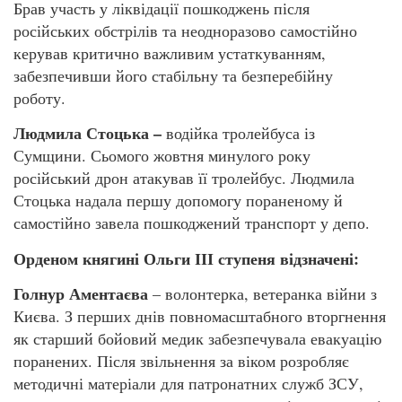
Брав участь у ліквідації пошкоджень після
російських обстрілів та неодноразово самостійно
керував критично важливим устаткуванням,
забезпечивши його стабільну та безперебійну
роботу.
Людмила Стоцька –
водійка тролейбуса із
Сумщини. Сьомого жовтня минулого року
російський дрон атакував її тролейбус. Людмила
Стоцька надала першу допомогу пораненому й
самостійно завела пошкоджений транспорт у депо.
Орденом княгині Ольги ІІІ ступеня відзначені:
Голнур Аментаєва
– волонтерка, ветеранка війни з
Києва. З перших днів повномасштабного вторгнення
як старший бойовий медик забезпечувала евакуацію
поранених. Після звільнення за віком розробляє
методичні матеріали для патронатних служб ЗСУ,