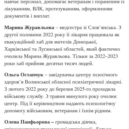
навчає персонал, допомагає ветеранам і пораненим із
лікуванням, ВЛК, протезуванням, оформленням
документів і виплат.
Марина Журавльова
– медсестра зі Слов’янська. З
другої половини 2022 року її лікарня працювала як
евакуаційний хаб для жителів Донецької,
Харківської та Луганської областей, який фактично
очолила Марина Журавльова. Тільки за 2022–2023
роки хаб прийняв десятки тисяч людей.
Ольга Остапчук
– завідувачка центру психічного
здоров’я Волинської обласної психіатричної лікарні.
З лютого 2022 року до березня 2025-го проходила
військову службу. З травня минулого року очолює
центр. Під її керівництвом надають психологічну
допомогу військовим, ветеранам і їхнім рідним.
Олена Панфьорова –
громадська діячка,
співзасновниця громадської організації «Батьки