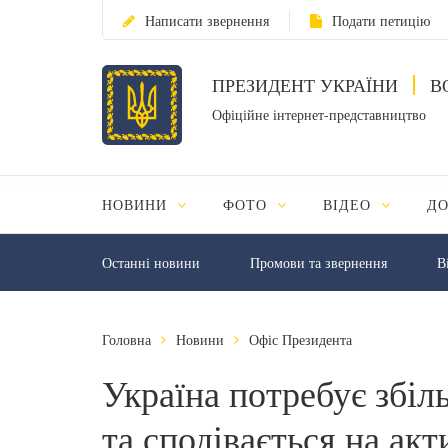
Написати звернення
Подати петицію
ПРЕЗИДЕНТ УКРАЇНИ
В
Офіційне інтернет-представництво
НОВИНИ
ФОТО
ВІДЕО
Д
Останні новини
Промови та звернення
В
Головна
Новини
Офіс Президента
Україна потребує збіл
та сподівається на ак