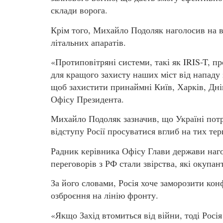
склади ворога.
Крім того, Михайло Подоляк наголосив на в
літальних апаратів.
«Протиповітряні системи, такі як IRIS-T, п
для кращого захисту наших міст від нападу 
щоб захистити принаймні Київ, Харків, Дні
Офісу Президента.
Михайло Подоляк зазначив, що Україні потр
відступу Росії просуватися вглиб на тих тер
Радник керівника Офісу Глави держави наг
переговорів з РФ стали звірства, які окупан
За його словами, Росія хоче заморозити конф
озброєння на лінію фронту.
«Якщо Захід втомиться від війни, тоді Росі