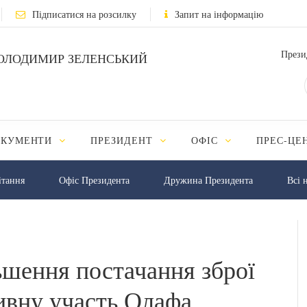
Підписатися на розсилку
Запит на інформацію
Прези
ОЛОДИМИР ЗЕЛЕНСЬКИЙ
ОКУМЕНТИ
ПРЕЗИДЕНТ
ОФІС
ПРЕС-ЦЕ
iтання
Офіс Президента
Дружина Президента
Всі 
ьшення постачання зброї
тивну участь Олафа