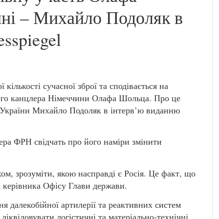
ні – Михайло Подоляк в
sspiegel
 кількості сучасної зброї та сподівається на
ого канцлера Німеччини Олафа Шольца. Про це
 України Михайло Подоляк в інтерв’ю виданню
ера ФРН свідчать про його наміри змінити
м, зрозуміти, якою насправді є Росія. Це факт, що
к керівника Офісу Глави держави.
ня далекобійної артилерії та реактивних систем
ліквідовувати логістичні та матеріально-технічні