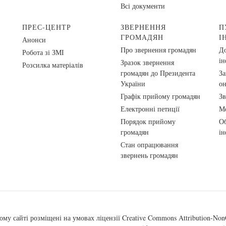
Всі документи
ПРЕС-ЦЕНТР
ЗВЕРНЕННЯ
П
ГРОМАДЯН
І
Анонси
Про звернення громадян
До
Робота зі ЗМІ
ін
Зразок звернення
Розсилка матеріалів
громадян до Президента
За
України
о
Графік прийому громадян
Зв
Електронні петиції
Ме
Порядок прийому
Об
громадян
ін
Стан опрацювання
звернень громадян
ому сайті розміщені на умовах ліцензії
Creative Commons Attribution-NonC