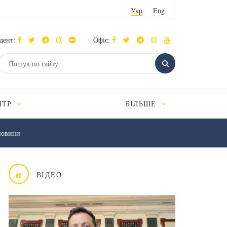
Укр
Eng
дент:
Офіс:
НТР
БІЛЬШЕ
новини
в
ВІДЕО