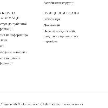
Запобігання корупції
УБЛІЧНА
ОЧИЩЕННЯ ВЛАДИ
НФОРМАЦІЯ
Інформація
ступ до публічної
Документи
формації
Перелік посад та осіб,
пит на інформацію
щодо яких проводиться
нлайн
перевірка
іти
тодичні матеріали
лік публічної
формації
ommercial-NoDerivatives 4.0 International
. Використання