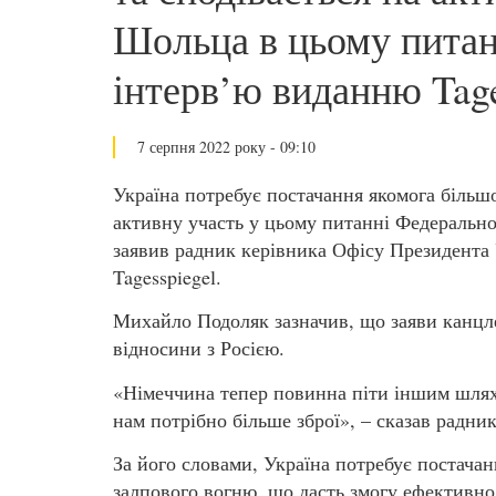
Шольца в цьому питан
інтерв’ю виданню Tage
7 серпня 2022 року - 09:10
Україна потребує постачання якомога більшої
активну участь у цьому питанні Федеральн
заявив радник керівника Офісу Президента
Tagesspiegel.
Михайло Подоляк зазначив, що заяви канцл
відносини з Росією.
«Німеччина тепер повинна піти іншим шляхо
нам потрібно більше зброї», – сказав радни
За його словами, Україна потребує постачан
залпового вогню, що дасть змогу ефективно 