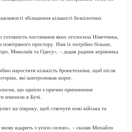
ажливості збільшення кількості безпілотних
ро готовність постачання яких оголосила Німеччина,
з повітряного простору. Нам їх потрібно більше,
про, Миколаїв та Одесу», – додав радник керівника
ібно наростити кількість бронетехніки, щоб після
иторіях, які контролював ворог.
олосив, що однією з причин припинення
ти вчинили в Бучі.
лікт на півроку, щоб стягнути нові війська та
я знову вдарить з усією силою», – сказав Михайло