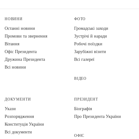
НОВИНИ
ФОТО
Останні новини
Громадські заходи
Промови та звернення
Зустрічі й наради
Вiтання
Робочі поїздки
Офіс Президента
Зарубіжні візити
Дружина Президента
Всі галереї
Всі новини
ВІДЕО
ДОКУМЕНТИ
ПРЕЗИДЕНТ
Укази
Біографія
Розпорядження
Про Президента України
Конституція України
Всі документи
ОФІС