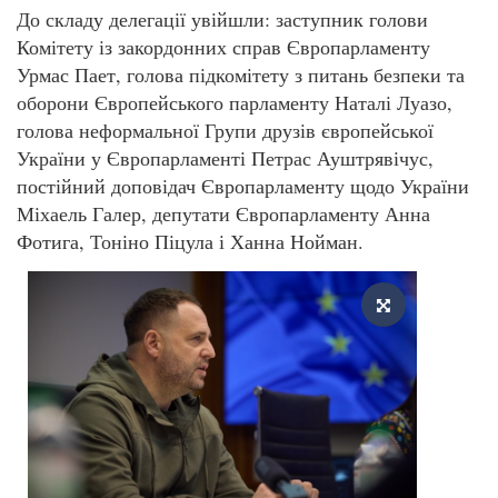
До складу делегації увійшли: заступник голови
Комітету із закордонних справ Європарламенту
Урмас Пает, голова підкомітету з питань безпеки та
оборони Європейського парламенту Наталі Луазо,
голова неформальної Групи друзів європейської
України у Європарламенті Петрас Ауштрявічус,
постійний доповідач Європарламенту щодо України
Міхаель Галер, депутати Європарламенту Анна
Фотига, Тоніно Піцула і Ханна Нойман.