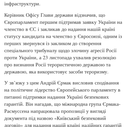
інфраструктури.
Керівник Офісу Глави держави відзначив, що
Європарламент першим підтримав заявку України на
членство в ЄС і закликав до надання нашій країні
статусу кандидата на членство у Євросоюзі, одним із
перших звернувся із закликом до створення
спеціального трибуналу щодо злочину агресії Росії
проти України, а 23 листопада ухвалив резолюцію
про визнання Росії терористичною державою та
державою, яка використовує засоби тероризму.
У зв’язку з цим Андрій Єрмак висловив сподівання
на політичне лідерство Європейського парламенту в
питанні підтримки надання Україні безпекових
гарантій. Він нагадав, що міжнародна група Єрмака-
Расмуссена напрацювала пропозиції у вигляді
документа під назвою «Київський безпековий
договір» для надання нашій країні надійних гарантій