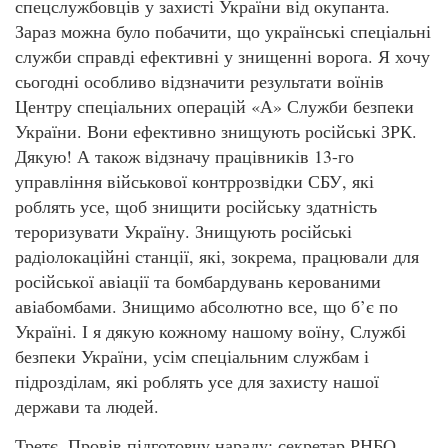
спецслужбовців у захисті України від окупанта.
Зараз можна було побачити, що українські спеціальні
служби справді ефективні у знищенні ворога. Я хочу
сьогодні особливо відзначити результати воїнів
Центру спеціальних операцій «А» Служби безпеки
України. Вони ефективно знищують російські ЗРК.
Дякую! А також відзначу працівників 13-го
управління військової контррозвідки СБУ, які
роблять усе, щоб знищити російську здатність
тероризувати Україну. Знищують російські
радіолокаційні станції, які, зокрема, працювали для
російської авіації та бомбардувань керованими
авіабомбами. Знищимо абсолютно все, що б’є по
Україні. І я дякую кожному нашому воїну, Службі
безпеки України, усім спеціальним службам і
підрозділам, які роблять усе для захисту нашої
держави та людей.
Третє. Провів підготовчу нараду: секретар РНБО,