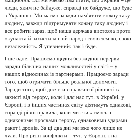
люди, яким не байдуже, справді не байдуже, що буде
з Україною. Ми маємо завжди пам’ятати кожну таку
людину, завжди підтримувати кожну таку людину і
все робити зараз, щоб наша держава вистояла проти
окупанта й захистила свій народ і свою землю, свою
незалежність. Я упевнений: так і буде.
І ще одне. Працюємо щодня без жодної перерви
заради більших наших можливостей у світі – у
наших відносинах із партнерами. Працюємо заради
того, щоб отримати більше реальної допомоги.
Заради того, щоб досягти справжньої рівності в
захисті від терору, коли і для нас тут, в Україні, у
Європі, і в інших частинах світу діятимуть однакові,
справді рівні правила, коли ми стикаємось з
однаковими проявами терору, однаковими ударами
ракет і дронів. За ці два дні ми вже чого лише не
чули. Про різні конфлікти – тут, у Європі, і на