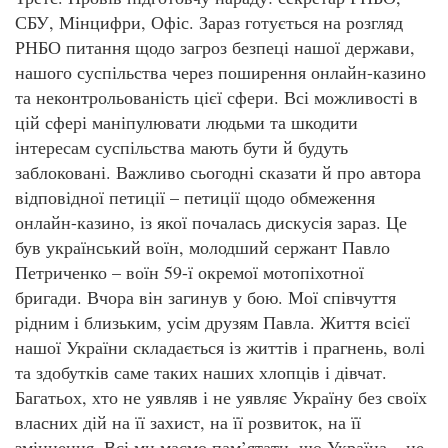
СБУ, Мінцифри, Офіс. Зараз готується на розгляд
РНБО питання щодо загроз безпеці нашої держави,
нашого суспільства через поширення онлайн-казино
та неконтрольованість цієї сфери. Всі можливості в
цій сфері маніпулювати людьми та шкодити
інтересам суспільства мають бути й будуть
заблоковані. Важливо сьогодні сказати й про автора
відповідної петиції – петиції щодо обмеження
онлайн-казино, із якої почалась дискусія зараз. Це
був український воїн, молодший сержант Павло
Петриченко – воїн 59-ї окремої мотопіхотної
бригади. Вчора він загинув у бою. Мої співчуття
рідним і близьким, усім друзям Павла. Життя всієї
нашої України складається із життів і прагнень, волі
та здобутків саме таких наших хлопців і дівчат.
Багатьох, хто не уявляв і не уявляє Україну без своїх
власних дій на її захист, на її розвиток, на її
зміцнення. Всі ми маємо пам’ятати, що Україна – це