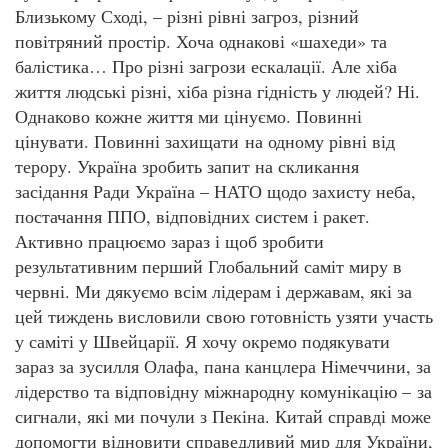
Близькому Сході, – різні рівні загроз, різний
повітряний простір. Хоча однакові «шахеди» та
балістика… Про різні загрози ескалації. Але хіба
життя людські різні, хіба різна гідність у людей? Ні.
Однаково кожне життя ми цінуємо. Повинні
цінувати. Повинні захищати на одному рівні від
терору. Україна зробить запит на скликання
засідання Ради Україна – НАТО щодо захисту неба,
постачання ППО, відповідних систем і ракет.
Активно працюємо зараз і щоб зробити
результативним перший Глобальний саміт миру в
червні. Ми дякуємо всім лідерам і державам, які за
цей тиждень висловили свою готовність узяти участь
у саміті у Швейцарії. Я хочу окремо подякувати
зараз за зусилля Олафа, пана канцлера Німеччини, за
лідерство та відповідну міжнародну комунікацію – за
сигнали, які ми почули з Пекіна. Китай справді може
допомогти відновити справедливий мир для України,