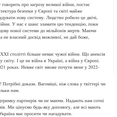
іт говорить про загрозу великої війни, постає
тектура безпеки у Європі та світі майже
удувати нову систему. Людство робило це двічі,
війни. У нас є шанс зламати цю тенденцію, поки
удову нової системи до мільйонів жертв. Маючи
 а не власний досвід можливої, не дай боже,
 XXI столітті більше немає чужої війни. Що анексія
 світу. І це не війна в Україні, а війна у Європі.
2021 роках. Невже світ зможе почути мене у 2022-
? Потрібні докази. Вагоміші, ніж слова у твіттері чи
ільки нам.
тримку партнерів чи не маючи. Надають нам сотні
мів. Ми цінуємо будь-яку допомогу, але всі мають
 Україна має просити чи нагадувати.