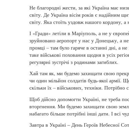
Не благородні жести, за які Україна має ни
світу. Де Україна вісім років є надійним щи
світу. Яка стоїть уздовж нашого кордону, а 
І «Гради» летіли в Маріуполь, а не у європей
зруйновано аеропорт у нас у Донецьку, а не
промці – там було гаряче в останні дні, а н
таке військові поховання щодня в усіх регі
регулярні зустрічі з родинами загиблих.
Хай там як, ми будемо захищати свою прекра
чи один мільйон солдатів будь-якої армії. Щ
скільки їх – військових, техніки. Потрібно с
Щоб дійсно допомогти Україні, не треба по
вторгнення. Ми будемо захищати свою землю 
набагато більше потрібні інші дати. І всі чу
Завтра в Україні – День Героїв Небесної Сот