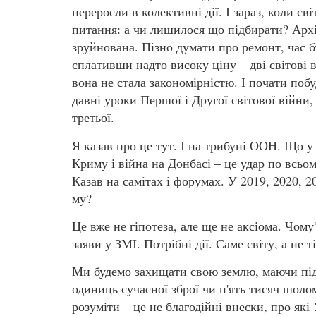
переросли в колективні дії. І зараз, коли св
питання: а чи лишилося що підбирати? Архі
зруйнована. Пізно думати про ремонт, час б
сплативши надто високу ціну – дві світові 
вона не стала закономірністю. І почати поб
давні уроки Першої і Другої світової війни,
третьої.
Я казав про це тут. І на трибуні ООН. Що у
Криму і війна на Донбасі – це удар по всьому
Казав на самітах і форумах. У 2019, 2020, 
му?
Це вже не гіпотеза, але ще не аксіома. Чому
заяви у ЗМІ. Потрібні дії. Саме світу, а не т
Ми будемо захищати свою землю, маючи під
одиниць сучасної зброї чи п'ять тисяч шоло
розуміти – це не благодійні внески, про які