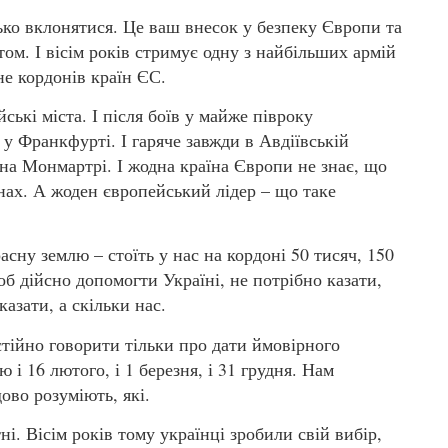
зько вклонятися. Це ваш внесок у безпеку Європи та
том. І вісім років стримує одну з найбільших армій
не кордонів країн ЄС.
ські міста. І після боїв у майже півроку
 у Франкфурті. І гаряче завжди в Авдіївській
е на Монмартрі. І жодна країна Європи не знає, що
онах. А жоден європейський лідер – що таке
сну землю – стоїть у нас на кордоні 50 тисяч, 150
об дійсно допомогти Україні, не потрібно казати,
казати, а скільки нас.
стійно говорити тільки про дати ймовірного
і 16 лютого, і 1 березня, і 31 грудня. Нам
дово розуміють, які.
ні. Вісім років тому українці зробили свій вибір,