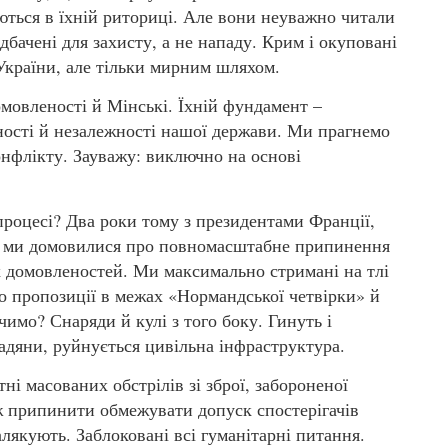
ться в їхній риториці. Але вони неуважно читали
дбачені для захисту, а не нападу. Крим і окуповані
України, але тільки мирним шляхом.
мовленості й Мінські. Їхній фундамент –
сності й незалежності нашої держави. Ми прагнемо
нфлікту. Зауважу: виключно на основі
процесі? Два роки тому з президентами Франції,
ни ми домовилися про повномасштабне припинення
х домовленостей. Ми максимально стримані на тлі
о пропозиції в межах «Нормандської четвірки» й
чимо? Снаряди й кулі з того боку. Гинуть і
адяни, руйнується цивільна інфраструктура.
ні масованих обстрілів зі зброї, забороненої
 припинити обмежувати допуск спостерігачів
лякують. Заблоковані всі гуманітарні питання.