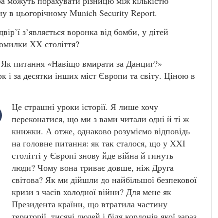
ра можуть порахувати різницю між кількістю
їну в цьогорічному Munich Security Report.
двір’ї з’являється воронка від бомби, у дітей
 помилки ХХ століття?
 Як питання «Навіщо вмирати за Данциг?»
 і за десятки інших міст Європи та світу. Ціною в
Це страшні уроки історії. Я лише хочу
переконатися, що ми з вами читали одні й ті ж
книжки. А отже, однаково розуміємо відповідь
на головне питання: як так сталося, що у XXI
столітті у Європі знову йде війна й гинуть
люди? Чому вона триває довше, ніж Друга
світова? Як ми дійшли до найбільшої безпекової
кризи з часів холодної війни? Для мене як
Президента країни, що втратила частину
території, тисячі людей і біля кордонів якої зараз