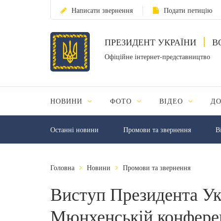
Написати звернення
Подати петицію
ПРЕЗИДЕНТ УКРАЇНИ
В
Офіційне інтернет-представництво
НОВИНИ
ФОТО
ВІДЕО
Д
Останні новини
Промови та звернення
В
Головна
Новини
Промови та звернення
Виступ Президента Ук
Мюнхенській конферен