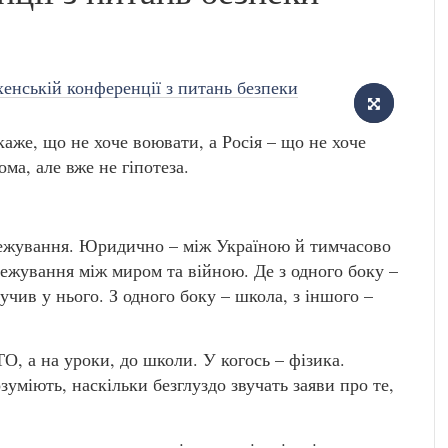
каже, що не хоче воювати, а Росія – що не хоче
ома, але вже не гіпотеза.
озмежування. Юридично – між Україною й тимчасово
ежування між миром та війною. Де з одного боку –
учив у нього. З одного боку – школа, з іншого –
О, а на уроки, до школи. У когось – фізика.
озуміють, наскільки безглуздо звучать заяви про те,