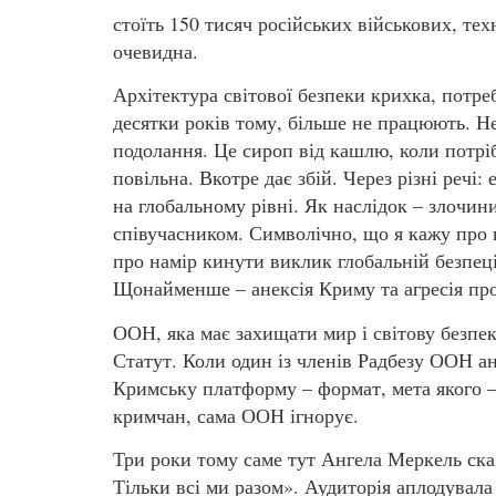
стоїть 150 тисяч російських військових, тех
очевидна.
Архітектура світової безпеки крихка, потре
десятки років тому, більше не працюють. Не
подолання. Це сироп від кашлю, коли потрі
повільна. Вкотре дає збій. Через різні речі:
на глобальному рівні. Як наслідок – злочин
співучасником. Символічно, що я кажу про ц
про намір кинути виклик глобальній безпеці
Щонайменше – анексія Криму та агресія про
ООН, яка має захищати мир і світову безпек
Статут. Коли один із членів Радбезу ООН а
Кримську платформу – формат, мета якого 
кримчан, сама ООН ігнорує.
Три роки тому саме тут Ангела Меркель ска
Тільки всі ми разом». Аудиторія аплодувала 