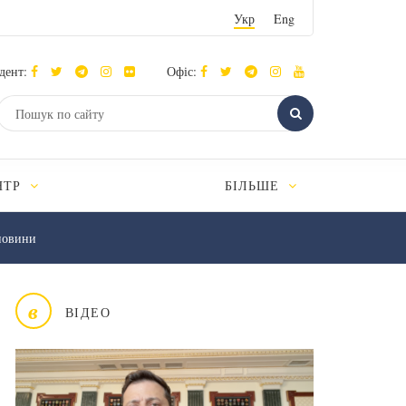
Укр
Eng
дент:
Офіс:
НТР
БІЛЬШЕ
новини
в
ВІДЕО