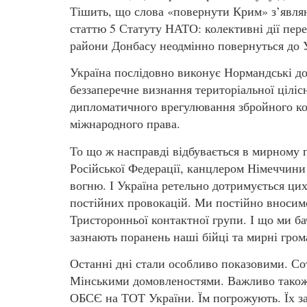
Тішить, що слова «повернути Крим» з’являю
статтю 5 Статуту НАТО: колективні дії пере
райони Донбасу неодмінно повернуться до 
Україна послідовно виконує Нормандські до
беззаперечне визнання територіальної цілі
дипломатичного врегулювання збройного ко
міжнародного права.
То що ж насправді відбувається в мирному 
Російської Федерації, канцлером Німеччи
вогню. І Україна ретельно дотримується ци
постійних провокацій. Ми постійно вносим
Тристоронньої контактної групи. І що ми ба
зазнають поранень наші бійці та мирні гром
Останні дні стали особливо показовими. Сот
Мінськими домовленостями. Важливо також
ОБСЄ на ТОТ України. Їм погрожують. Їх за