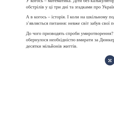
У когось – математика. Діти без калькулято
обстрілів у ці три дні та згадками про Укра
А в когось – історія. І коли на шкільному по
з’являється питання: невже світ забув свої
До чого призводять спроби умиротворення?
обернулося необхідністю вмирати за Дюнкерк
десятки мільйонів життів.