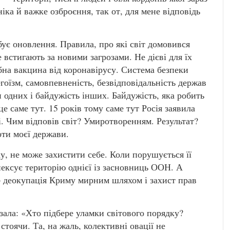
ніка й важке озброєння, так от, для мене відповідь
бує оновлення. Правила, про які світ домовився
 встигають за новими загрозами. Не дієві для їх
бна вакцина від коронавірусу. Система безпеки
 егоїзм, самовпевненість, безвідповідальність держав
и одних і байдужість інших. Байдужість, яка робить
е саме тут. 15 років тому саме тут Росія заявила
. Чим відповів світ? Умиротворенням. Результат?
ти моєї держави.
у, не може захистити себе. Коли порушується її
нексує територію однієї із засновниць ООН. А
– деокупація Криму мирним шляхом і захист прав
зала: «Хто підбере уламки світового порядку?
стоячи. Та, на жаль, колективні овації не