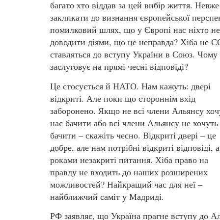
багато хто віддав за цей вибір життя. Невже
закликати до визнання європейської перспе
помилковий шлях, що у Європі нас ніхто не
доводити діями, що це неправда? Хіба не Є
ставляться до вступу України в Союз. Чому
заслуговує на прямі чесні відповіді?
Це стосується й НАТО. Нам кажуть: двері
відкриті. Але поки що стороннім вхід
заборонено. Якщо не всі члени Альянсу хоч
нас бачити або всі члени Альянсу не хочуть
бачити – скажіть чесно. Відкриті двері – це
добре, але нам потрібні відкриті відповіді, а
роками незакриті питання. Хіба право на
правду не входить до наших розширених
можливостей? Найкращий час для неї –
найближчий саміт у Мадриді.
РФ заявляє, що Україна прагне вступу до 