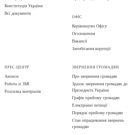
Конституція України
Всі документи
ОФІС
Керівництво Офісу
Оголошення
Вакансії
Запобігання корупції
ПРЕС-ЦЕНТР
ЗВЕРНЕННЯ ГРОМАДЯН
Анонси
Про звернення громадян
Робота зі ЗМІ
Зразок звернення громадян до
Президента України
Розсилка матеріалів
Графік прийому громадян
Електронні петиції
Порядок прийому громадян
Стан опрацювання звернень
громадян