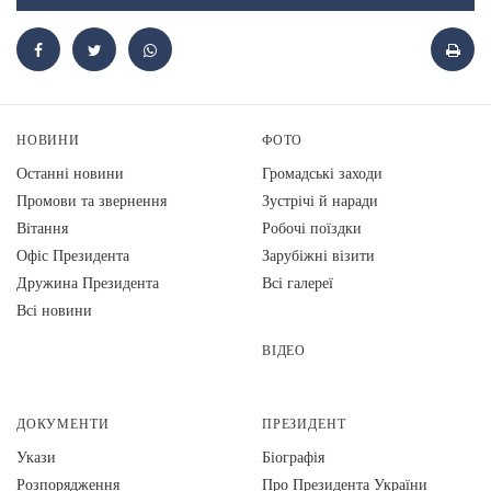
НОВИНИ
ФОТО
Останні новини
Громадські заходи
Промови та звернення
Зустрічі й наради
Вiтання
Робочі поїздки
Офіс Президента
Зарубіжні візити
Дружина Президента
Всі галереї
Всі новини
ВІДЕО
ДОКУМЕНТИ
ПРЕЗИДЕНТ
Укази
Біографія
Розпорядження
Про Президента України