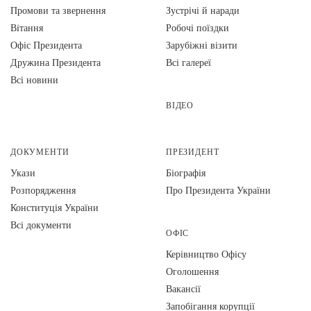
Промови та звернення
Зустрічі й наради
Вiтання
Робочі поїздки
Офіс Президента
Зарубіжні візити
Дружина Президента
Всі галереї
Всі новини
ВІДЕО
ДОКУМЕНТИ
ПРЕЗИДЕНТ
Укази
Біографія
Розпорядження
Про Президента України
Конституція України
Всі документи
ОФІС
Керівництво Офісу
Оголошення
Вакансії
Запобігання корупції