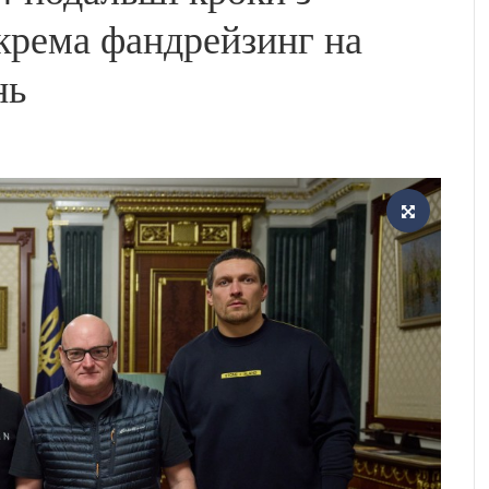
окрема фандрейзинг на
нь