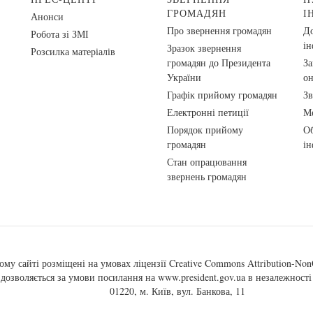
ГРОМАДЯН
І
Анонси
Про звернення громадян
До
Робота зі ЗМІ
ін
Зразок звернення
Розсилка матеріалів
громадян до Президента
За
України
о
Графік прийому громадян
Зв
Електронні петиції
Ме
Порядок прийому
Об
громадян
ін
Стан опрацювання
звернень громадян
ому сайті розміщені на умовах ліцензії
Creative Commons Attribution-NonC
, дозволяється за умови посилання на
www.president.gov.ua
в незалежності 
01220, м. Київ, вул. Банкова, 11