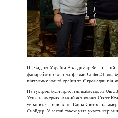
Президент України Володимир Зеленський пр
фандрейзингової платформи United24, яка 
підтримку нашої країни та її громадян під ч
На зустрічі були присутні амбасадори Unit
Усик та американський астронавт Скотт Кел
українська тенісистка Еліна Світоліна, аме
Снайдер. У заході також узяв участь керів