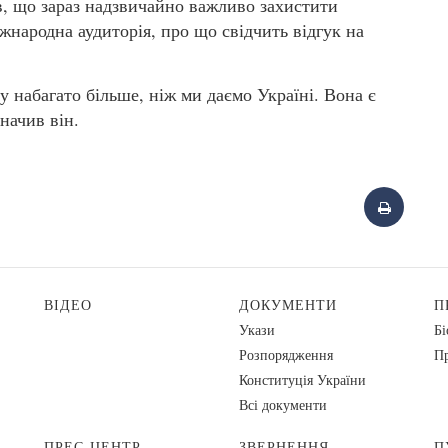
в, що зараз надзвичайно важливо захистити
жнародна аудиторія, про що свідчить відгук на
у набагато більше, ніж ми даємо Україні. Вона є
начив він.
ВІДЕО
ДОКУМЕНТИ
П
Укази
Бі
Розпорядження
Пр
Конституція України
Всі документи
ПРЕС-ЦЕНТР
ЗВЕРНЕННЯ
П