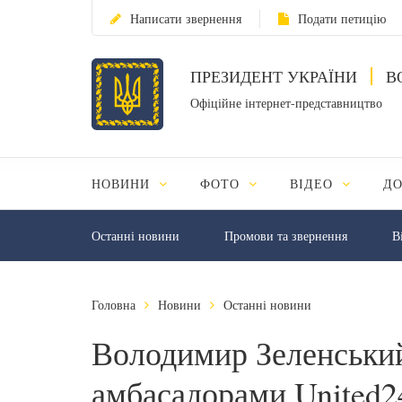
Написати звернення
Подати петицію
ПРЕЗИДЕНТ УКРАЇНИ
В
Офіційне інтернет-представництво
НОВИНИ
ФОТО
ВІДЕО
Д
Останні новини
Промови та звернення
В
Головна
Новини
Останні новини
Володимир Зеленський
амбасадорами United2