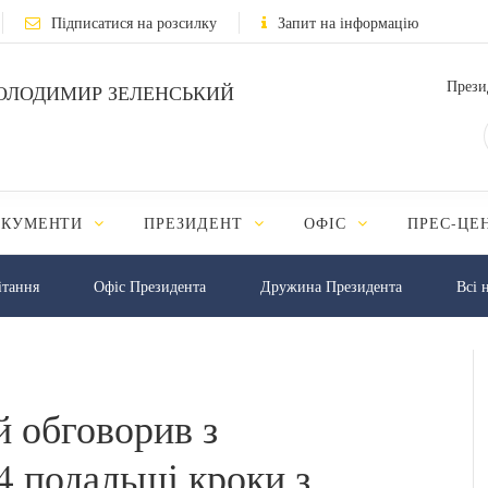
Підписатися на розсилку
Запит на інформацію
Прези
ОЛОДИМИР ЗЕЛЕНСЬКИЙ
ОКУМЕНТИ
ПРЕЗИДЕНТ
ОФІС
ПРЕС-ЦЕ
iтання
Офіс Президента
Дружина Президента
Всі 
 обговорив з
4 подальші кроки з