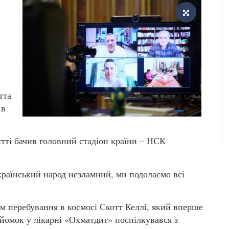
тта
 в
тті бачив головний стадіон країни – НСК
країнський народ незламний, ми подолаємо всі
.
ом перебування в космосі Скотт Келлі, який вперше
зйомок у лікарні «Охматдит» поспілкувався з