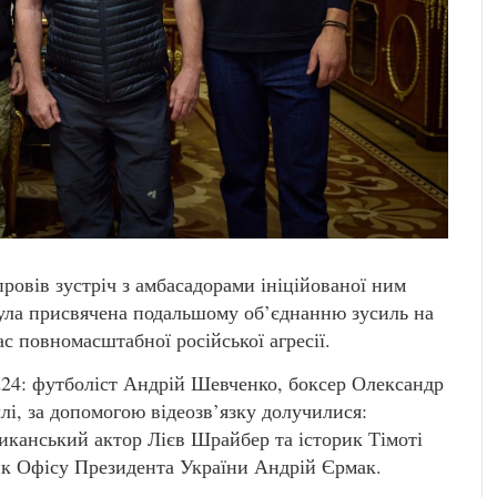
овів зустріч з амбасадорами ініційованої ним
була присвячена подальшому об’єднанню зусиль на
ас повномасштабної російської агресії.
ed24: футболіст Андрій Шевченко, боксер Олександр
лі, за допомогою відеозв’язку долучилися:
риканський актор Лієв Шрайбер та історик Тімоті
ник Офісу Президента України Андрій Єрмак.