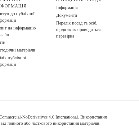
НФОРМАЦІЯ
Інформація
ступ до публічної
Документи
формації
Перелік посад та осіб,
пит на інформацію
щодо яких проводиться
нлайн
перевірка
іти
тодичні матеріали
лік публічної
формації
ommercial-NoDerivatives 4.0 International
. Використання
від повного або часткового використання матеріалів.