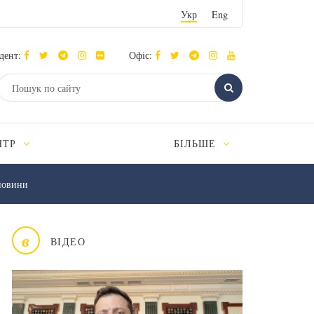
Укр
Eng
дент:
Офіс:
НТР
БІЛЬШЕ
новини
в
ВІДЕО