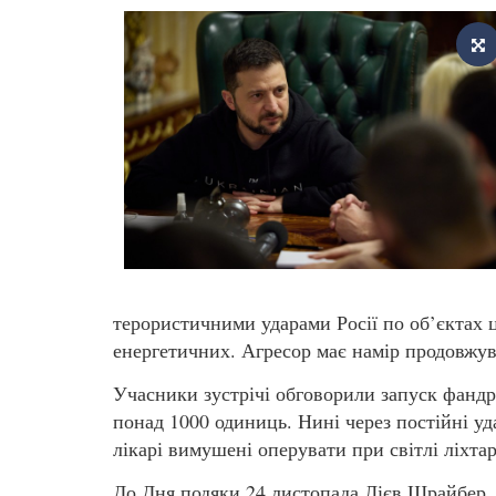
терористичними ударами Росії по об’єктах 
енергетичних. Агресор має намір продовжув
Учасники зустрічі обговорили запуск фандр
понад 1000 одиниць. Нині через постійні уд
лікарі вимушені оперувати при світлі ліхтар
До Дня подяки 24 листопада Лієв Шрайбер