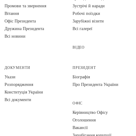
Промови та звернення
Зустрічі й наради
Вiтання
Робочі поїздки
Офіс Президента
Зарубіжні візити
Дружина Президента
Всі галереї
Всі новини
ВІДЕО
ДОКУМЕНТИ
ПРЕЗИДЕНТ
Укази
Біографія
Розпорядження
Про Президента України
Конституція України
Всі документи
ОФІС
Керівництво Офісу
Оголошення
Вакансії
Запобігання корупції