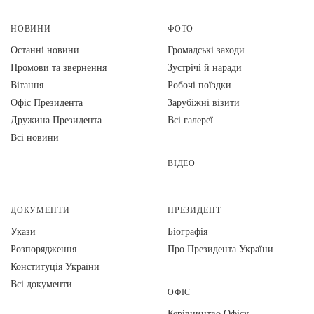
НОВИНИ
ФОТО
Останні новини
Громадські заходи
Промови та звернення
Зустрічі й наради
Вiтання
Робочі поїздки
Офіс Президента
Зарубіжні візити
Дружина Президента
Всі галереї
Всі новини
ВІДЕО
ДОКУМЕНТИ
ПРЕЗИДЕНТ
Укази
Біографія
Розпорядження
Про Президента України
Конституція України
Всі документи
ОФІС
Керівництво Офісу