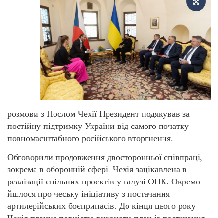
розмови з Послом Чехії Президент подякував за
постійну підтримку України від самого початку
повномасштабного російського вторгнення.
Обговорили продовження двосторонньої співпраці,
зокрема в оборонній сфері. Чехія зацікавлена в
реалізації спільних проєктів у галузі ОПК. Окремо
йшлося про чеську ініціативу з постачання
артилерійських боєприпасів. До кінця цього року
Чехія планує повністю виконати план із постачання