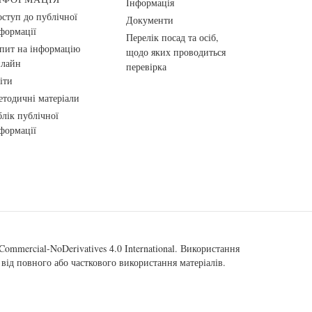
Інформація
ступ до публічної
Документи
формації
Перелік посад та осіб,
пит на інформацію
щодо яких проводиться
нлайн
перевірка
іти
тодичні матеріали
лік публічної
формації
ommercial-NoDerivatives 4.0 International
. Використання
від повного або часткового використання матеріалів.