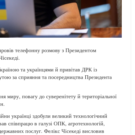
ровів телефонну розмову з Президентом
ісекеді.
Україною та українцями й привітав ДРК із
утою за сприяння та посередництва Президента
я миру, повагу до суверенітету й територіальної
н.
ійни українці здобули великий технологічний
ував співпрацю в галузі ОПК, агротехнологій,
 державних послуг. Фелікс Чісекеді висловив