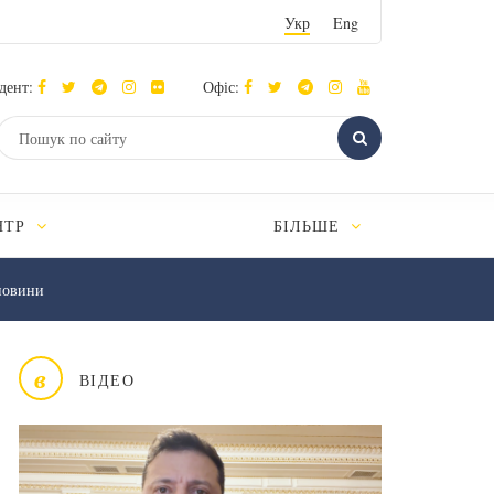
Укр
Eng
дент:
Офіс:
НТР
БІЛЬШЕ
новини
в
ВІДЕО