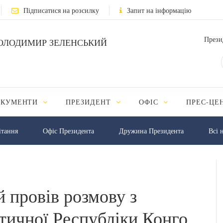
Підписатися на розсилку
Запит на інформацію
Прези
ОЛОДИМИР ЗЕЛЕНСЬКИЙ
ОКУМЕНТИ
ПРЕЗИДЕНТ
ОФІС
ПРЕС-ЦЕ
iтання
Офіс Президента
Дружина Президента
Всі 
 провів розмову з
ичної Республіки Конго