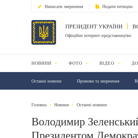
Написати звернення
Подати петицію
ПРЕЗИДЕНТ УКРАЇНИ
В
Офіційне інтернет-представництво
НОВИНИ
ФОТО
ВІДЕО
Д
Останні новини
Промови та звернення
В
Головна
Новини
Останні новини
Володимир Зеленський
Президентом Демократ