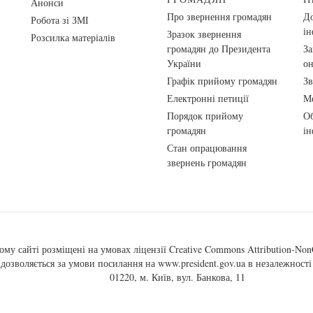
Анонси
Про звернення громадян
До
Робота зі ЗМІ
ін
Зразок звернення
Розсилка матеріалів
громадян до Президента
За
України
о
Графік прийому громадян
Зв
Електронні петиції
Ме
Порядок прийому
Об
громадян
ін
Стан опрацювання
звернень громадян
ому сайті розміщені на умовах ліцензії
Creative Commons Attribution-NonC
, дозволяється за умови посилання на
www.president.gov.ua
в незалежності 
01220, м. Київ, вул. Банкова, 11