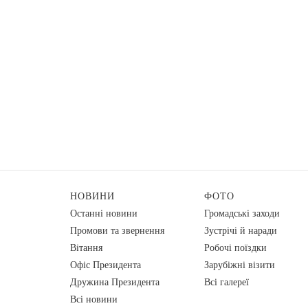
НОВИНИ
ФОТО
Останні новини
Громадські заходи
Промови та звернення
Зустрічі й наради
Вiтання
Робочі поїздки
Офіс Президента
Зарубіжні візити
Дружина Президента
Всі галереї
Всі новини