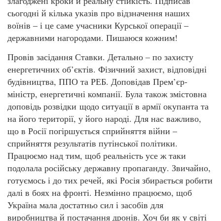
злагоджені кроки й реальну стійкість. Підписав
сьогодні й кілька указів про відзначення наших
воїнів – і це саме учасники Курської операції –
державними нагородами. Пишаюся кожним!
Провів засідання Ставки. Детально – по захисту
енергетичних об’єктів. Фізичний захист, відповідні
будівництва, ППО та РЕБ. Доповідав Прем’єр-
міністр, енергетичні компанії. Була також змістовна
доповідь розвідки щодо ситуації в армії окупанта та
на його території, у його народі. Для нас важливо,
що в Росії погіршується сприйняття війни –
сприйняття результатів путінської політики.
Працюємо над тим, щоб реальність усе ж таки
подолала російську державну пропаганду. Звичайно,
готуємось і до тих речей, які Росія збирається робити
далі в боях на фронті. Незмінно працюємо, щоб
Україна мала достатньо сил і засобів для
виробництва й постачання дронів. Хоч би як у світі