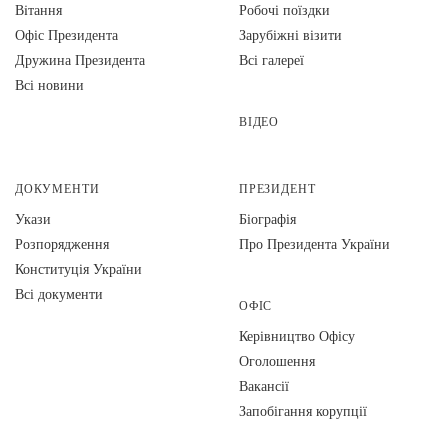
Вiтання
Робочі поїздки
Офіс Президента
Зарубіжні візити
Дружина Президента
Всі галереї
Всі новини
ВІДЕО
ДОКУМЕНТИ
ПРЕЗИДЕНТ
Укази
Біографія
Розпорядження
Про Президента України
Конституція України
Всі документи
ОФІС
Керівництво Офісу
Оголошення
Вакансії
Запобігання корупції