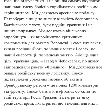
того, що відбувається. І це оцінка самого окупанта:
наш план тиску болісно сприймається російським
керівництвом. Ми досягаємо арсеналів: поблизу
Петербурга знищено значну кількість боєприпасів
Балтійського флоту, були подібні ураження і на
інших напрямках. Ми досягаємо військових
виробництв – як виробництво критичних
компонентів для ракет у Воронежі, і саме тих ракет,
якими росіяни б’ють по наших містах і селах, по
нашій енергетиці, по нашому життю. Або ще одна
ціль, уражена ціль, – завод у Чебоксарах, по якому
відпрацювали ракети «Фламінго». Ми досягаємо все
більше російську воєнну логістику. Також
підтверджені ураження газових об’єктів в
Оренбурзькому регіоні – це понад 1200 кілометрів
від фронту. Також багато й нафтових об’єктів по
всій території Росії. Уражені й центри зв’язку
російської армії, які стратегічно важливі для них і