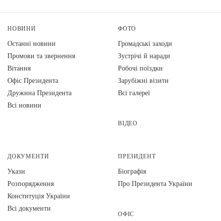
НОВИНИ
ФОТО
Останні новини
Громадські заходи
Промови та звернення
Зустрічі й наради
Вiтання
Робочі поїздки
Офіс Президента
Зарубіжні візити
Дружина Президента
Всі галереї
Всі новини
ВІДЕО
ДОКУМЕНТИ
ПРЕЗИДЕНТ
Укази
Біографія
Розпорядження
Про Президента України
Конституція України
Всі документи
ОФІС