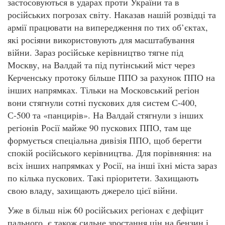
застосовуються в ударах проти України та в
російських погрозах світу. Наказав нашій розвідці та
армії працювати на випередження по тих об’єктах,
які росіяни використовують для масштабування
війни. Зараз російське керівництво тягне під
Москву, на Валдай та під путінський міст через
Керченську протоку більше ППО за рахунок ППО на
інших напрямках. Тільки на Московський регіон
вони стягнули сотні пускових для систем С-400,
С-500 та «панцирів». На Валдай стягнули з інших
регіонів Росії майже 90 пускових ППО, там ще
формується спеціальна дивізія ППО, щоб берегти
спокій російського керівництва. Для порівняння: на
всіх інших напрямках у Росії, на інші їхні міста зараз
по кілька пускових. Такі пріоритети. Захищають
свою владу, захищають джерело цієї війни.
Уже в більш ніж 60 російських регіонах є дефіцит
пального, є також сильне зростання цін на бензин і