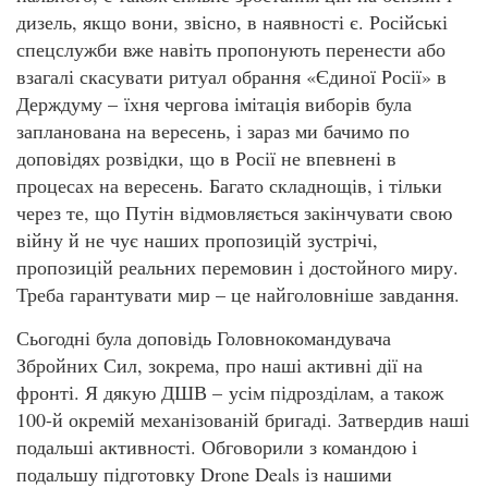
дизель, якщо вони, звісно, в наявності є. Російські
спецслужби вже навіть пропонують перенести або
взагалі скасувати ритуал обрання «Єдиної Росії» в
Держдуму – їхня чергова імітація виборів була
запланована на вересень, і зараз ми бачимо по
доповідях розвідки, що в Росії не впевнені в
процесах на вересень. Багато складнощів, і тільки
через те, що Путін відмовляється закінчувати свою
війну й не чує наших пропозицій зустрічі,
пропозицій реальних перемовин і достойного миру.
Треба гарантувати мир – це найголовніше завдання.
Сьогодні була доповідь Головнокомандувача
Збройних Сил, зокрема, про наші активні дії на
фронті. Я дякую ДШВ – усім підрозділам, а також
100-й окремій механізованій бригаді. Затвердив наші
подальші активності. Обговорили з командою і
подальшу підготовку Drone Deals із нашими