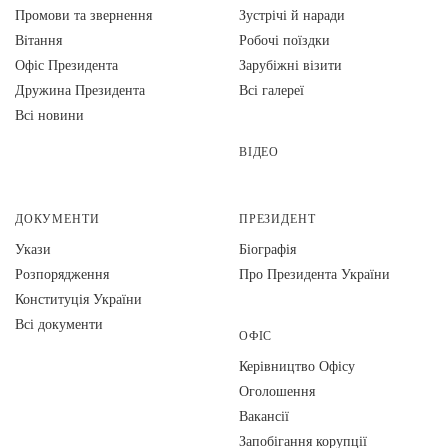
Промови та звернення
Зустрічі й наради
Вiтання
Робочі поїздки
Офіс Президента
Зарубіжні візити
Дружина Президента
Всі галереї
Всі новини
ВІДЕО
ДОКУМЕНТИ
ПРЕЗИДЕНТ
Укази
Біографія
Розпорядження
Про Президента України
Конституція України
Всі документи
ОФІС
Керівництво Офісу
Оголошення
Вакансії
Запобігання корупції