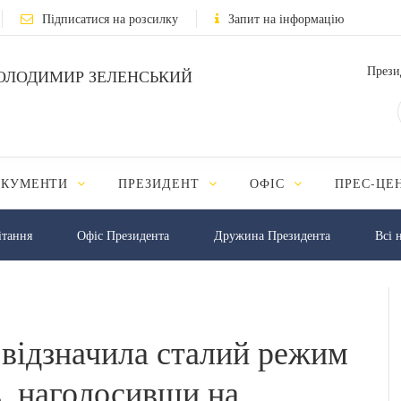
Підписатися на розсилку
Запит на інформацію
Прези
ОЛОДИМИР ЗЕЛЕНСЬКИЙ
ОКУМЕНТИ
ПРЕЗИДЕНТ
ОФІС
ПРЕС-ЦЕ
iтання
Офіс Президента
Дружина Президента
Всі 
відзначила сталий режим
в, наголосивши на