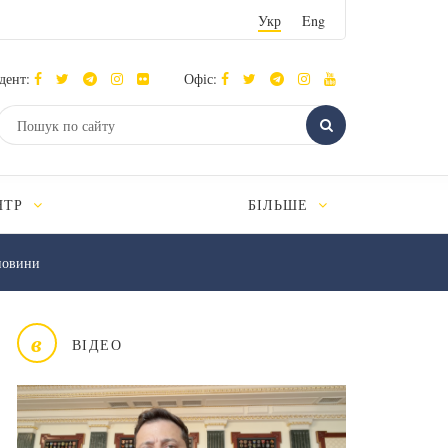
Укр
Eng
дент:
Офіс:
НТР
БІЛЬШЕ
новини
в
ВІДЕО