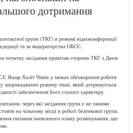
дальшого дотримання
контактної групи (ТКГ) в режимі відеоконференції
Федерації та за модераторства ОБСЄ.
 на початку засідання привітав сторони ТКГ з Днем
БСЄ Яшар Халіт Чевік у межах обговорення роботи
 у запровадженні режиму тиші, який дотримується
ідності забезпечення його сталого характеру.
итання, через які засідання групи є не такими
стояти на чільному місці в роботі безпекової групи.
ішення питання оновленого плану розмінування, що
ими.