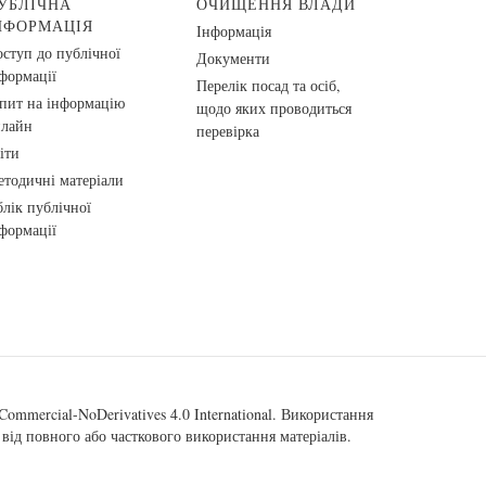
УБЛІЧНА
ОЧИЩЕННЯ ВЛАДИ
НФОРМАЦІЯ
Інформація
ступ до публічної
Документи
формації
Перелік посад та осіб,
пит на інформацію
щодо яких проводиться
нлайн
перевірка
іти
тодичні матеріали
лік публічної
формації
ommercial-NoDerivatives 4.0 International
. Використання
від повного або часткового використання матеріалів.