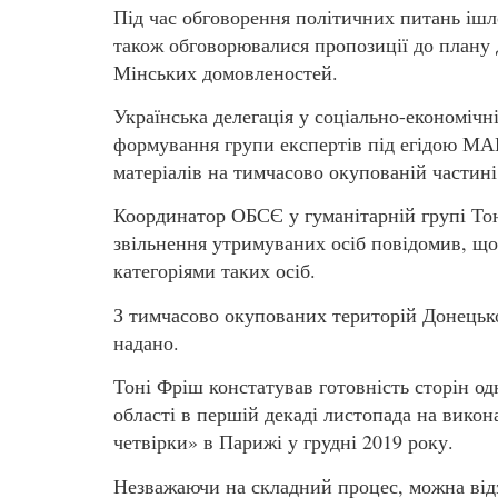
Під час обговорення політичних питань іш
також обговорювалися пропозиції до плану д
Мінських домовленостей.
Українська делегація у соціально-економіч
формування групи експертів під егідою МА
матеріалів на тимчасово окупованій частині
Координатор ОБСЄ у гуманітарній групі Тон
звільнення утримуваних осіб повідомив, що
категоріями таких осіб.
З тимчасово окупованих територій Донецько
надано.
Тоні Фріш констатував готовність сторін о
області в першій декаді листопада на вико
четвірки» в Парижі у грудні 2019 року.
Незважаючи на складний процес, можна від