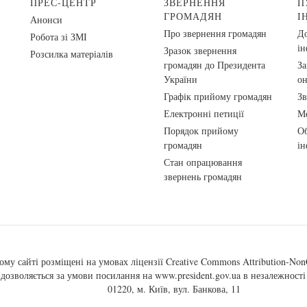
ПРЕС-ЦЕНТР
ЗВЕРНЕННЯ
П
ГРОМАДЯН
І
Анонси
Про звернення громадян
До
Робота зі ЗМІ
ін
Зразок звернення
Розсилка матеріалів
громадян до Президента
За
України
о
Графік прийому громадян
Зв
Електронні петиції
Ме
Порядок прийому
Об
громадян
ін
Стан опрацювання
звернень громадян
ому сайті розміщені на умовах ліцензії
Creative Commons Attribution-NonC
, дозволяється за умови посилання на
www.president.gov.ua
в незалежності 
01220, м. Київ, вул. Банкова, 11