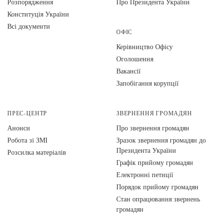
Розпорядження
Про Президента України
Конституція України
Всі документи
ОФІС
Керівництво Офісу
Оголошення
Вакансії
Запобігання корупції
ПРЕС-ЦЕНТР
ЗВЕРНЕННЯ ГРОМАДЯН
Анонси
Про звернення громадян
Робота зі ЗМІ
Зразок звернення громадян до
Президента України
Розсилка матеріалів
Графік прийому громадян
Електронні петиції
Порядок прийому громадян
Стан опрацювання звернень
громадян