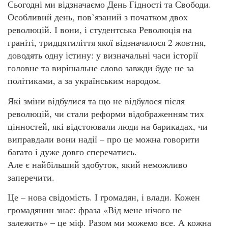
Сьогодні ми відзначаємо День Гідності та Свободи.
Особливий день, пов’язаний з початком двох
революцій. І вони, і студентська Революція на
граніті, тридцятиліття якої відзначалося 2 жовтня,
доводять одну істину: у визначальні часи історії
головне та вирішальне слово завжди буде не за
політиками, а за українським народом.
Які зміни відбулися та що не відбулося після
революцій, чи стали реформи відображенням тих
цінностей, які відстоювали люди на барикадах, чи
виправдали вони надії – про це можна говорити
багато і дуже довго сперечатись.
Але є найбільший здобуток, який неможливо
заперечити.
Це – нова свідомість. І громадян, і влади. Кожен
громадянин знає: фраза «Від мене нічого не
залежить» – це міф. Разом ми можемо все. А кожна