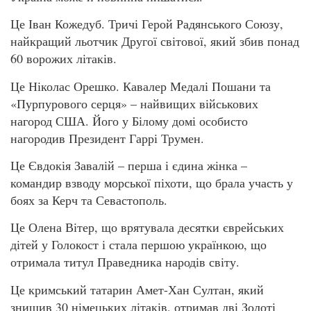
Це Іван Кожедуб. Тричі Герой Радянського Союзу,
найкращий льотчик Другої світової, який збив понад
60 ворожих літаків.
Це Ніколас Орешко. Кавалер Медалі Пошани та
«Пурпурового серця» – найвищих військових
нагород США. Його у Білому домі особисто
нагородив Президент Гаррі Трумен.
Це Євдокія Завалій – перша і єдина жінка –
командир взводу морської піхоти, що брала участь у
боях за Керч та Севастополь.
Це Олена Вітер, що врятувала десятки єврейських
дітей у Голокост і стала першою українкою, що
отримала титул Праведника народів світу.
Це кримський татарин Амет-Хан Султан, який
знищив 30 німецьких літаків, отримав дві Золоті