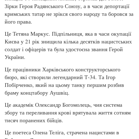
Зірки Героя Радянського Союзу, а в часи депортації
кримських татар не зрікся свого народу та боровся за
його права.
Це Тетяна Маркус. Підпільниця, яка в часи окупації
Києва у 21 рік знищила кілька десятків нацистських
солдат і офіцерів та була удостоєна звання Герой
України.
Це працівники Харківського конструкторського
бюро, які створили легендарний Т-34. Та Ігор
Побірченко, який на цьому танку першим розбив
браму концтабору Аушвіц.
Це академік Олександр Богомолець, чия система
збору та переливання крові врятувала життя сотням
тисяч поранених бійців.
Це поетеса Олена Теліга, страчена нацистами в