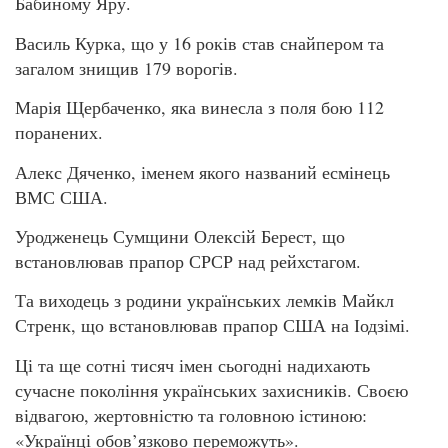
Бабиному Яру.
Василь Курка, що у 16 років став снайпером та
загалом знищив 179 ворогів.
Марія Щербаченко, яка винесла з поля бою 112
поранених.
Алекс Дяченко, іменем якого названий есмінець
ВМС США.
Уродженець Сумщини Олексій Берест, що
встановлював прапор СРСР над рейхстагом.
Та виходець з родини українських лемків Майкл
Стренк, що встановлював прапор США на Іодзімі.
Ці та ще сотні тисяч імен сьогодні надихають
сучасне покоління українських захисників. Своєю
відвагою, жертовністю та головною істиною:
«Українці обов’язково переможуть».