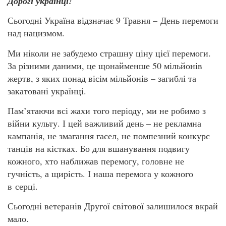
Дорогі українці!
Сьогодні Україна відзначає 9 Травня – День перемоги
над нацизмом.
Ми ніколи не забудемо страшну ціну цієї перемоги.
За різними даними, це щонайменше 50 мільйонів
жертв, з яких понад вісім мільйонів – загиблі та
закатовані українці.
Пам’ятаючи всі жахи того періоду, ми не робимо з
війни культу. І цей важливий день – не рекламна
кампанія, не змагання гасел, не помпезний конкурс
танців на кістках. Бо для вшанування подвигу
кожного, хто наближав перемогу, головне не
гучність, а щирість. І наша перемога у кожного
в серці.
Сьогодні ветеранів Другої світової залишилося вкрай
мало.