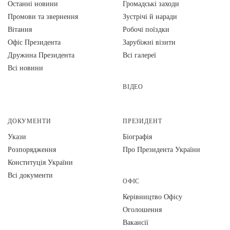
Останні новини
Громадські заходи
Промови та звернення
Зустрічі й наради
Вiтання
Робочі поїздки
Офіс Президента
Зарубіжні візити
Дружина Президента
Всі галереї
Всі новини
ВІДЕО
ДОКУМЕНТИ
ПРЕЗИДЕНТ
Укази
Біографія
Розпорядження
Про Президента України
Конституція України
Всі документи
ОФІС
Керівництво Офісу
Оголошення
Вакансії