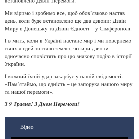
встановлено Дзвін Перемоги.
Ми віримо і зробимо все, щоб обов’язково настав
день, коли буде встановлено ще два дзвони: Дзвін
Миру в Донецьку та Дзвін Єдності – у Сімферополі.
І в мить, коли в Україні настане мир і ми повернемо
своїх людей та свою землю, чотири дзвони
одночасно сповістять про цю знакову подію в історії
України.
І кожний їхній удар закарбує у нашій свідомості:
«Пам’ятаймо, що єдність – це запорука нашого миру
та нашої перемоги».
З 9 Травня! З Днем Перемоги!
Відео