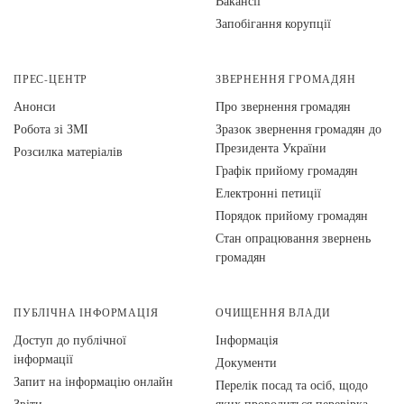
Вакансії
Запобігання корупції
ПРЕС-ЦЕНТР
ЗВЕРНЕННЯ ГРОМАДЯН
Анонси
Про звернення громадян
Робота зі ЗМІ
Зразок звернення громадян до
Президента України
Розсилка матеріалів
Графік прийому громадян
Електронні петиції
Порядок прийому громадян
Стан опрацювання звернень
громадян
ПУБЛІЧНА ІНФОРМАЦІЯ
ОЧИЩЕННЯ ВЛАДИ
Доступ до публічної
Інформація
інформації
Документи
Запит на інформацію онлайн
Перелік посад та осіб, щодо
Звіти
яких проводиться перевірка