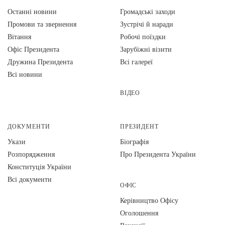
Останні новини
Громадські заходи
Промови та звернення
Зустрічі й наради
Вiтання
Робочі поїздки
Офіс Президента
Зарубіжні візити
Дружина Президента
Всі галереї
Всі новини
ВІДЕО
ДОКУМЕНТИ
ПРЕЗИДЕНТ
Укази
Біографія
Розпорядження
Про Президента України
Конституція України
Всі документи
ОФІС
Керівництво Офісу
Оголошення