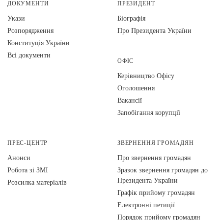
ДОКУМЕНТИ
ПРЕЗИДЕНТ
Укази
Біографія
Розпорядження
Про Президента України
Конституція України
Всі документи
ОФІС
Керівництво Офісу
Оголошення
Вакансії
Запобігання корупції
ПРЕС-ЦЕНТР
ЗВЕРНЕННЯ ГРОМАДЯН
Анонси
Про звернення громадян
Робота зі ЗМІ
Зразок звернення громадян до
Президента України
Розсилка матеріалів
Графік прийому громадян
Електронні петиції
Порядок прийому громадян