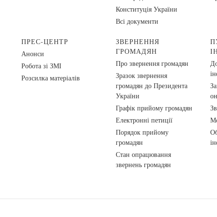
Конституція України
Всі документи
ПРЕС-ЦЕНТР
ЗВЕРНЕННЯ
П
ГРОМАДЯН
І
Анонси
Про звернення громадян
До
Робота зі ЗМІ
ін
Зразок звернення
Розсилка матеріалів
громадян до Президента
За
України
о
Графік прийому громадян
Зв
Електронні петиції
Ме
Порядок прийому
Об
громадян
ін
Стан опрацювання
звернень громадян