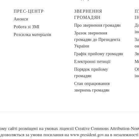
ПРЕС-ЦЕНТР
ЗВЕРНЕННЯ
П
ГРОМАДЯН
І
Анонси
Про звернення громадян
До
Робота зі ЗМІ
ін
Зразок звернення
Розсилка матеріалів
громадян до Президента
За
України
о
Графік прийому громадян
Зв
Електронні петиції
Ме
Порядок прийому
Об
громадян
ін
Стан опрацювання
звернень громадян
ому сайті розміщені на умовах ліцензії
Creative Commons Attribution-NonC
, дозволяється за умови посилання на
www.president.gov.ua
в незалежності 