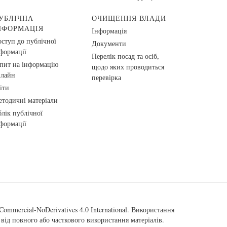
УБЛІЧНА
ОЧИЩЕННЯ ВЛАДИ
НФОРМАЦІЯ
Інформація
ступ до публічної
Документи
формації
Перелік посад та осіб,
пит на інформацію
щодо яких проводиться
нлайн
перевірка
іти
тодичні матеріали
лік публічної
формації
ommercial-NoDerivatives 4.0 International
. Використання
від повного або часткового використання матеріалів.