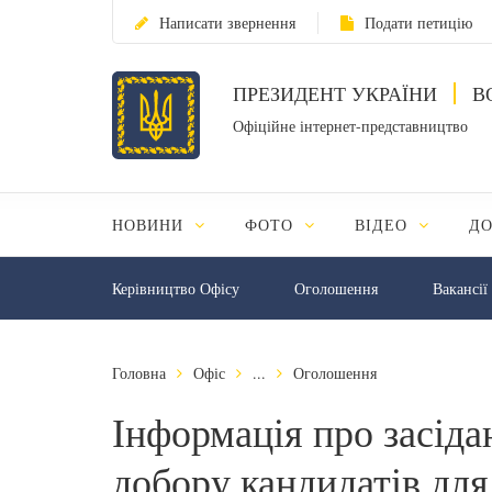
Написати звернення
Подати петицію
ПРЕЗИДЕНТ УКРАЇНИ
В
Офіційне інтернет-представництво
НОВИНИ
ФОТО
ВІДЕО
Д
Керівництво Офісу
Оголошення
Вакансії
Головна
Офіс
...
Оголошення
Інформація про засідан
добору кандидатів дл