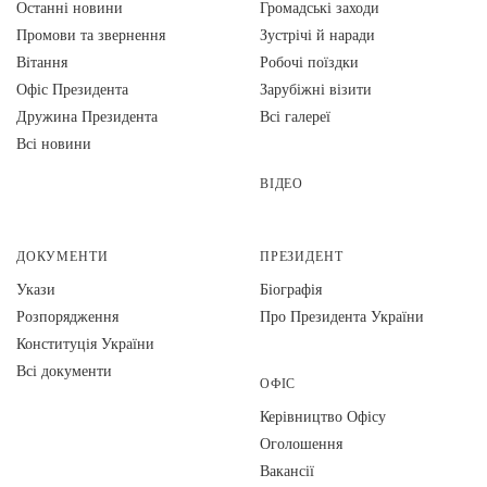
Останні новини
Громадські заходи
Промови та звернення
Зустрічі й наради
Вiтання
Робочі поїздки
Офіс Президента
Зарубіжні візити
Дружина Президента
Всі галереї
Всі новини
ВІДЕО
ДОКУМЕНТИ
ПРЕЗИДЕНТ
Укази
Біографія
Розпорядження
Про Президента України
Конституція України
Всі документи
ОФІС
Керівництво Офісу
Оголошення
Вакансії