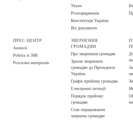
Укази
Бі
Розпорядження
Пр
Конституція України
Всі документи
ПРЕС-ЦЕНТР
ЗВЕРНЕННЯ
П
ГРОМАДЯН
І
Анонси
Про звернення громадян
До
Робота зі ЗМІ
ін
Зразок звернення
Розсилка матеріалів
громадян до Президента
За
України
о
Графік прийому громадян
Зв
Електронні петиції
Ме
Порядок прийому
Об
громадян
ін
Стан опрацювання
звернень громадян