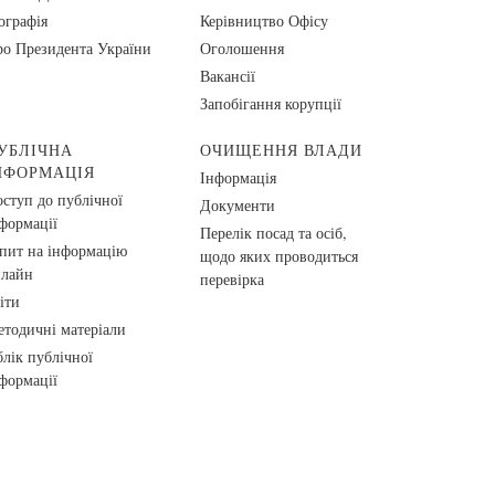
ографія
Керівництво Офісу
о Президента України
Оголошення
Вакансії
Запобігання корупції
УБЛІЧНА
ОЧИЩЕННЯ ВЛАДИ
НФОРМАЦІЯ
Інформація
ступ до публічної
Документи
формації
Перелік посад та осіб,
пит на інформацію
щодо яких проводиться
нлайн
перевірка
іти
тодичні матеріали
лік публічної
формації