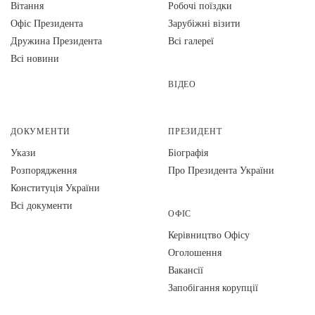
Вiтання
Робочі поїздки
Офіс Президента
Зарубіжні візити
Дружина Президента
Всі галереї
Всі новини
ВІДЕО
ДОКУМЕНТИ
ПРЕЗИДЕНТ
Укази
Біографія
Розпорядження
Про Президента України
Конституція України
Всі документи
ОФІС
Керівництво Офісу
Оголошення
Вакансії
Запобігання корупції