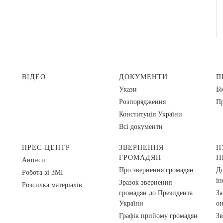
ВІДЕО
ДОКУМЕНТИ
П
Укази
Бі
Розпорядження
Пр
Конституція України
Всі документи
ПРЕС-ЦЕНТР
ЗВЕРНЕННЯ
П
ГРОМАДЯН
І
Анонси
Про звернення громадян
До
Робота зі ЗМІ
ін
Зразок звернення
Розсилка матеріалів
громадян до Президента
За
України
о
Графік прийому громадян
Зв