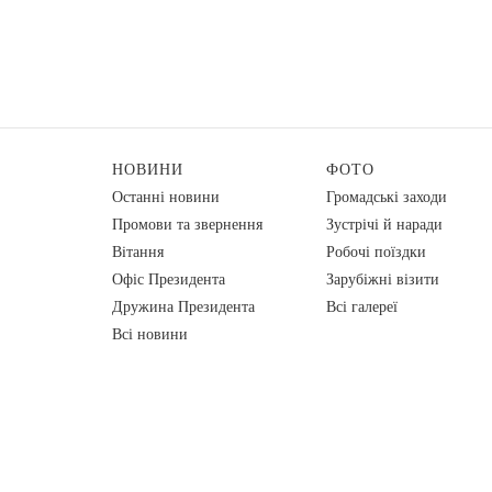
НОВИНИ
ФОТО
Останні новини
Громадські заходи
Промови та звернення
Зустрічі й наради
Вiтання
Робочі поїздки
Офіс Президента
Зарубіжні візити
Дружина Президента
Всі галереї
Всі новини