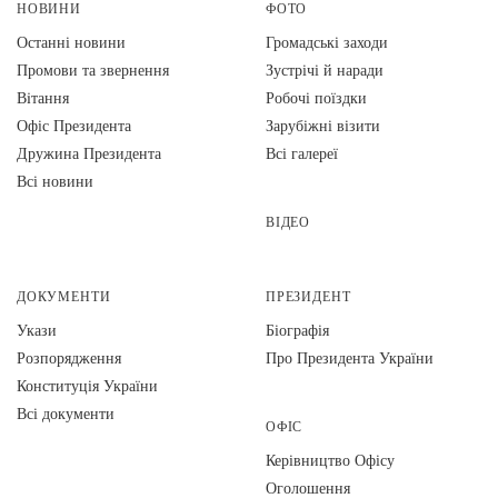
НОВИНИ
ФОТО
Останні новини
Громадські заходи
Промови та звернення
Зустрічі й наради
Вiтання
Робочі поїздки
Офіс Президента
Зарубіжні візити
Дружина Президента
Всі галереї
Всі новини
ВІДЕО
ДОКУМЕНТИ
ПРЕЗИДЕНТ
Укази
Біографія
Розпорядження
Про Президента України
Конституція України
Всі документи
ОФІС
Керівництво Офісу
Оголошення