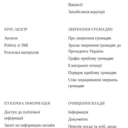
Вакансії
Запобігання корупції
ПРЕС-ЦЕНТР
ЗВЕРНЕННЯ ГРОМАДЯН
Анонси
Про звернення громадян
Робота зі ЗМІ
Зразок звернення громадян до
Президента України
Розсилка матеріалів
Графік прийому громадян
Електронні петиції
Порядок прийому громадян
Стан опрацювання звернень
громадян
ПУБЛІЧНА ІНФОРМАЦІЯ
ОЧИЩЕННЯ ВЛАДИ
Доступ до публічної
Інформація
інформації
Документи
Запит на інформацію онлайн
Перелік посад та осіб, щодо