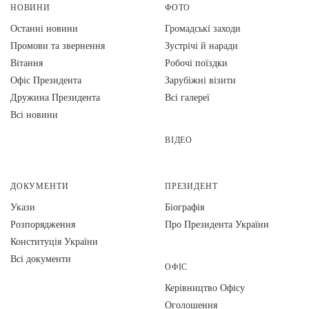
НОВИНИ
ФОТО
Останні новини
Громадські заходи
Промови та звернення
Зустрічі й наради
Вiтання
Робочі поїздки
Офіс Президента
Зарубіжні візити
Дружина Президента
Всі галереї
Всі новини
ВІДЕО
ДОКУМЕНТИ
ПРЕЗИДЕНТ
Укази
Біографія
Розпорядження
Про Президента України
Конституція України
Всі документи
ОФІС
Керівництво Офісу
Оголошення