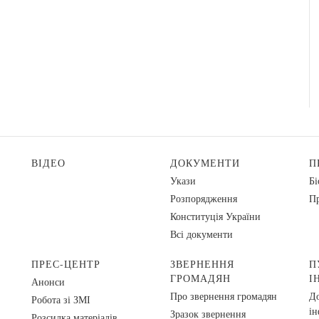
ВІДЕО
ДОКУМЕНТИ
П
Укази
Бі
Розпорядження
Пр
Конституція України
Всі документи
ПРЕС-ЦЕНТР
ЗВЕРНЕННЯ
П
ГРОМАДЯН
І
Анонси
Про звернення громадян
До
Робота зі ЗМІ
ін
Зразок звернення
Розсилка матеріалів