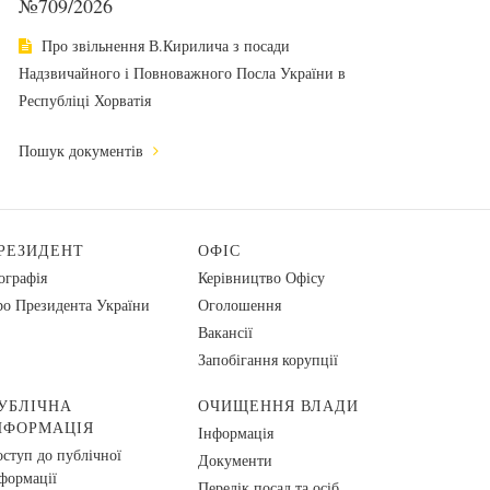
№709/2026
Про звільнення В.Кирилича з посади
Надзвичайного і Повноважного Посла України в
Республіці Хорватія
Пошук документів
РЕЗИДЕНТ
ОФІС
ографія
Керівництво Офісу
о Президента України
Оголошення
Вакансії
Запобігання корупції
УБЛІЧНА
ОЧИЩЕННЯ ВЛАДИ
НФОРМАЦІЯ
Інформація
ступ до публічної
Документи
формації
Перелік посад та осіб,