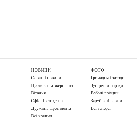
НОВИНИ
ФОТО
Останні новини
Громадські заходи
Промови та звернення
Зустрічі й наради
Вiтання
Робочі поїздки
Офіс Президента
Зарубіжні візити
Дружина Президента
Всі галереї
Всі новини