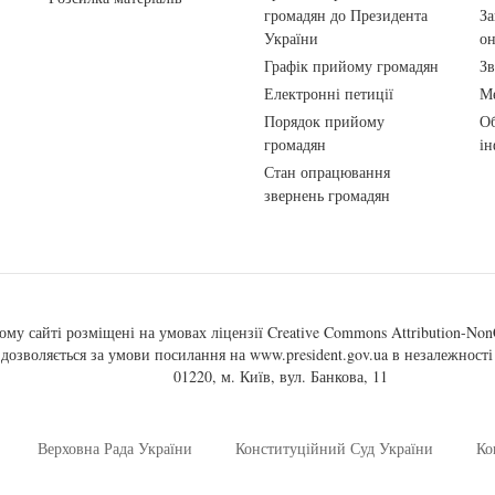
громадян до Президента
За
України
о
Графік прийому громадян
Зв
Електронні петиції
Ме
Порядок прийому
Об
громадян
ін
Стан опрацювання
звернень громадян
ому сайті розміщені на умовах ліцензії
Creative Commons Attribution-NonC
, дозволяється за умови посилання на
www.president.gov.ua
в незалежності 
01220, м. Київ, вул. Банкова, 11
Верховна Рада України
Конституційний Суд України
Ко