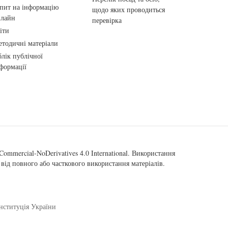
пит на інформацію
щодо яких проводиться
нлайн
перевірка
іти
тодичні матеріали
лік публічної
формації
ommercial-NoDerivatives 4.0 International
. Використання
від повного або часткового використання матеріалів.
нституція України