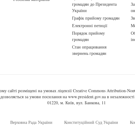
громадян до Президента
За
України
о
Графік прийому громадян
Зв
Електронні петиції
Ме
Порядок прийому
Об
громадян
ін
Стан опрацювання
звернень громадян
ому сайті розміщені на умовах ліцензії
Creative Commons Attribution-NonC
, дозволяється за умови посилання на
www.president.gov.ua
в незалежності 
01220, м. Київ, вул. Банкова, 11
Верховна Рада України
Конституційний Суд України
Ко