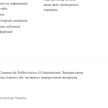
пит на інформацію
щодо яких проводиться
нлайн
перевірка
іти
тодичні матеріали
лік публічної
формації
ommercial-NoDerivatives 4.0 International
. Використання
від повного або часткового використання матеріалів.
нституція України