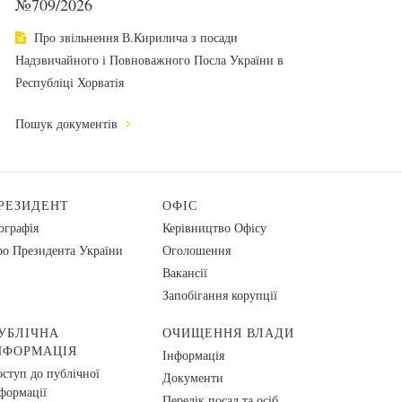
№709/2026
Про звільнення В.Кирилича з посади
Надзвичайного і Повноважного Посла України в
Республіці Хорватія
Пошук документів
РЕЗИДЕНТ
ОФІС
ографія
Керівництво Офісу
о Президента України
Оголошення
Вакансії
Запобігання корупції
УБЛІЧНА
ОЧИЩЕННЯ ВЛАДИ
НФОРМАЦІЯ
Інформація
ступ до публічної
Документи
формації
Перелік посад та осіб,