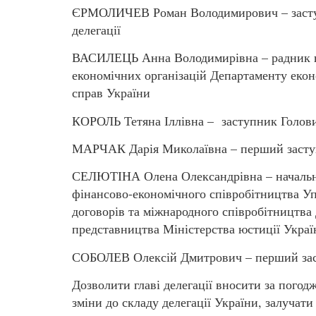
ЄРМОЛИЧЕВ Роман Володимирович – заступн
делегації
ВАСИЛЕЦЬ Анна Володимирівна – радник ві
економічних організацій Департаменту екон
справ України
КОРОЛЬ Тетяна Іллівна – заступник Голови
МАРЧАК Дарія Миколаївна – перший заступ
СЕЛЮТІНА Олена Олександрівна – начальни
фінансово-економічного співробітництва У
договорів та міжнародного співробітництва
представництва Міністерства юстиції Украї
СОБОЛЕВ Олексій Дмитрович – перший заст
Дозволити главі делегації вносити за пого
зміни до складу делегації України, залучати