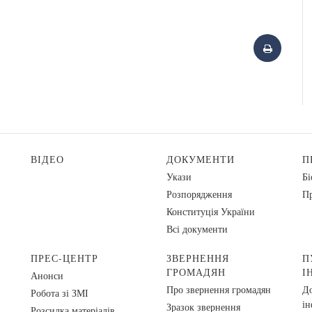
ВІДЕО
ДОКУМЕНТИ
П
Укази
Бі
Розпорядження
Пр
Конституція України
Всі документи
ПРЕС-ЦЕНТР
ЗВЕРНЕННЯ
П
ГРОМАДЯН
І
Анонси
Про звернення громадян
До
Робота зі ЗМІ
ін
Зразок звернення
Розсилка матеріалів