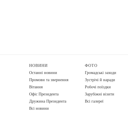
НОВИНИ
ФОТО
Останні новини
Громадські заходи
Промови та звернення
Зустрічі й наради
Вiтання
Робочі поїздки
Офіс Президента
Зарубіжні візити
Дружина Президента
Всі галереї
Всі новини