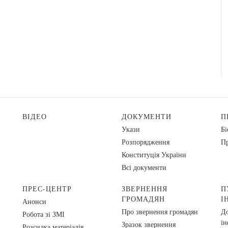
ВІДЕО
ДОКУМЕНТИ
П
Укази
Бі
Розпорядження
Пр
Конституція України
Всі документи
ПРЕС-ЦЕНТР
ЗВЕРНЕННЯ
П
ГРОМАДЯН
І
Анонси
Про звернення громадян
До
Робота зі ЗМІ
ін
Зразок звернення
Розсилка матеріалів