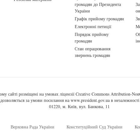
громадян до Президента
За
України
о
Графік прийому громадян
Зв
Електронні петиції
Ме
Порядок прийому
Об
громадян
ін
Стан опрацювання
звернень громадян
ому сайті розміщені на умовах ліцензії
Creative Commons Attribution-NonC
, дозволяється за умови посилання на
www.president.gov.ua
в незалежності 
01220, м. Київ, вул. Банкова, 11
Верховна Рада України
Конституційний Суд України
Ко