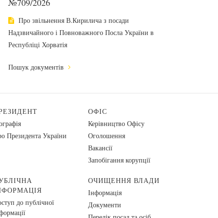
№709/2026
Про звільнення В.Кирилича з посади
Надзвичайного і Повноважного Посла України в
Республіці Хорватія
Пошук документів
РЕЗИДЕНТ
ОФІС
ографія
Керівництво Офісу
о Президента України
Оголошення
Вакансії
Запобігання корупції
УБЛІЧНА
ОЧИЩЕННЯ ВЛАДИ
НФОРМАЦІЯ
Інформація
ступ до публічної
Документи
формації
Перелік посад та осіб,