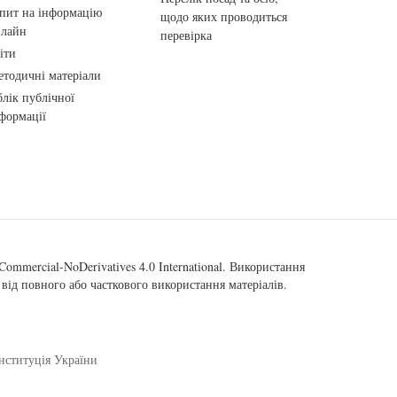
пит на інформацію
щодо яких проводиться
нлайн
перевірка
іти
тодичні матеріали
лік публічної
формації
ommercial-NoDerivatives 4.0 International
. Використання
від повного або часткового використання матеріалів.
нституція України