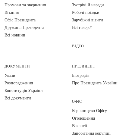
Промови та звернення
Зустрічі й наради
Вiтання
Робочі поїздки
Офіс Президента
Зарубіжні візити
Дружина Президента
Всі галереї
Всі новини
ВІДЕО
ДОКУМЕНТИ
ПРЕЗИДЕНТ
Укази
Біографія
Розпорядження
Про Президента України
Конституція України
Всі документи
ОФІС
Керівництво Офісу
Оголошення
Вакансії
Запобігання корупції