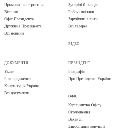
Промови та звернення
Зустрічі й наради
Вiтання
Робочі поїздки
Офіс Президента
Зарубіжні візити
Дружина Президента
Всі галереї
Всі новини
ВІДЕО
ДОКУМЕНТИ
ПРЕЗИДЕНТ
Укази
Біографія
Розпорядження
Про Президента України
Конституція України
Всі документи
ОФІС
Керівництво Офісу
Оголошення
Вакансії
Запобігання корупції