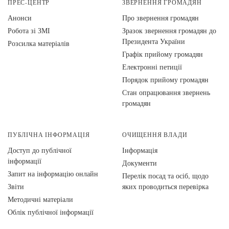
ПРЕС-ЦЕНТР
ЗВЕРНЕННЯ ГРОМАДЯН
Анонси
Про звернення громадян
Робота зі ЗМІ
Зразок звернення громадян до
Президента України
Розсилка матеріалів
Графік прийому громадян
Електронні петиції
Порядок прийому громадян
Стан опрацювання звернень
громадян
ПУБЛІЧНА ІНФОРМАЦІЯ
ОЧИЩЕННЯ ВЛАДИ
Доступ до публічної
Інформація
інформації
Документи
Запит на інформацію онлайн
Перелік посад та осіб, щодо
Звіти
яких проводиться перевірка
Методичні матеріали
Облік публічної інформації