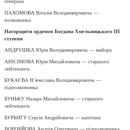
генерала
ПАХОМОВА Віталія Володимировича —
полковника
Нагородити орденом Богдана Хмельницького ІІІ
ступеня
АНДРУШКА Юрія Володимировича — майора
АНІСІМОВА Юрія Михайловича — старшого
лейтенанта
БУКАЄВА В’ячеслава Володимировича —
підполковника
БУНЬКУ Назара Михайловича — старшого
лейтенанта
БУРБИГУ Сергія Андрійовича — капітана
ВОРОБЙОВА Андрія Олеговича — підполковника