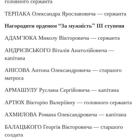
головного сержанта
ТЕРПАКА Олександра Ярославовича — сержанта
Нагородити орденом “За мужність” ІІІ ступеня
АДАМ’ЮКА Миколу Вікторовича — сержанта
АНДРІЄВСЬКОГО Віталія Анатолійовича —
капітана
АНІСОВА Антона Олександровича — старшого
матроса
АРМАШУЛУ Руслана Сергійовича — капітана
АРТЮХ Вікторію Валеріївну — головного сержанта
АХМИЛОВА Романа Олександровича — капітана
БАЛАЦЬКОГО Георгія Вікторовича — старшого
солдата