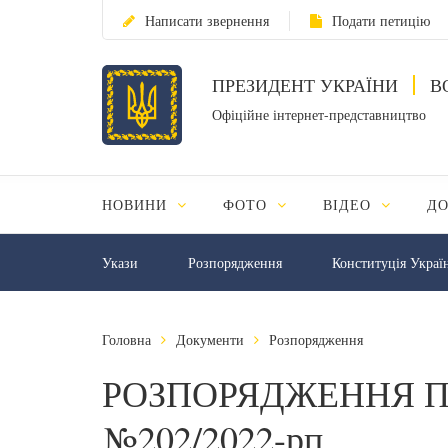
Написати звернення
Подати петицію
ПРЕЗИДЕНТ УКРАЇНИ
В
Офіційне інтернет-представництво
НОВИНИ
ФОТО
ВІДЕО
Д
Укази
Розпорядження
Конституція Украї
Головна
Документи
Розпорядження
РОЗПОРЯДЖЕННЯ П
№202/2022-рп