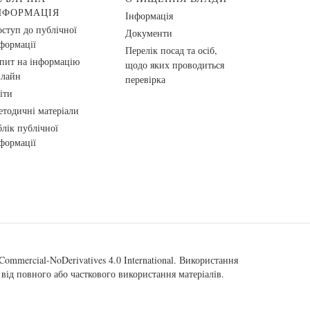
НФОРМАЦІЯ
Інформація
ступ до публічної
Документи
формації
Перелік посад та осіб,
пит на інформацію
щодо яких проводиться
нлайн
перевірка
іти
тодичні матеріали
лік публічної
формації
ommercial-NoDerivatives 4.0 International
. Використання
від повного або часткового використання матеріалів.