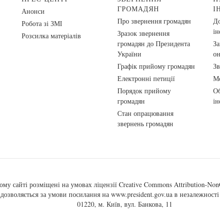
ГРОМАДЯН
І
Анонси
Про звернення громадян
До
Робота зі ЗМІ
ін
Зразок звернення
Розсилка матеріалів
громадян до Президента
За
України
о
Графік прийому громадян
Зв
Електронні петиції
Ме
Порядок прийому
Об
громадян
ін
Стан опрацювання
звернень громадян
ому сайті розміщені на умовах ліцензії
Creative Commons Attribution-NonC
, дозволяється за умови посилання на
www.president.gov.ua
в незалежності 
01220, м. Київ, вул. Банкова, 11