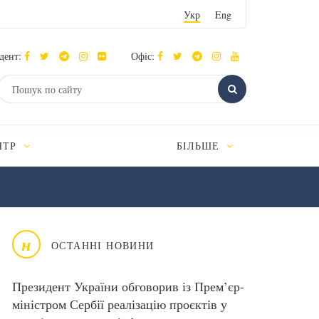
Укр
Eng
дент:
Офіс:
НТР
БІЛЬШЕ
н
ОСТАННІ НОВИНИ
Президент України обговорив із Прем’єр-
міністром Сербії реалізацію проєктів у