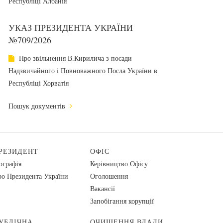
Республіці Албанія
УКАЗ ПРЕЗИДЕНТА УКРАЇНИ
№709/2026
Про звільнення В.Кирилича з посади
Надзвичайного і Повноважного Посла України в
Республіці Хорватія
Пошук документів
РЕЗИДЕНТ
ОФІС
ографія
Керівництво Офісу
о Президента України
Оголошення
Вакансії
Запобігання корупції
УБЛІЧНА
ОЧИЩЕННЯ ВЛАДИ