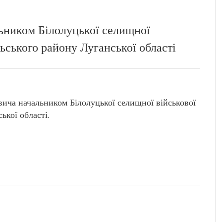
ьником Білолуцької селищної
льського району Луганської області
а начальником Білолуцької селищної військової
ької області.