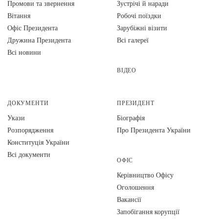
Промови та звернення
Зустрічі й наради
Вiтання
Робочі поїздки
Офіс Президента
Зарубіжні візити
Дружина Президента
Всі галереї
Всі новини
ВІДЕО
ДОКУМЕНТИ
ПРЕЗИДЕНТ
Укази
Біографія
Розпорядження
Про Президента України
Конституція України
Всі документи
ОФІС
Керівництво Офісу
Оголошення
Вакансії
Запобігання корупції