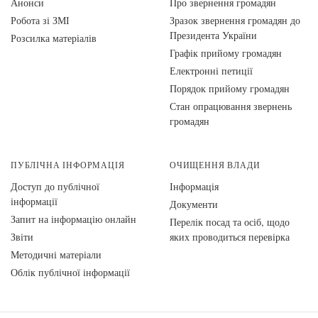
Анонси
Про звернення громадян
Робота зі ЗМІ
Зразок звернення громадян до
Президента України
Розсилка матеріалів
Графік прийому громадян
Електронні петиції
Порядок прийому громадян
Стан опрацювання звернень
громадян
ПУБЛІЧНА ІНФОРМАЦІЯ
ОЧИЩЕННЯ ВЛАДИ
Доступ до публічної
Інформація
інформації
Документи
Запит на інформацію онлайн
Перелік посад та осіб, щодо
Звіти
яких проводиться перевірка
Методичні матеріали
Облік публічної інформації