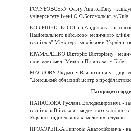
ГОЛУБОВСЬКУ Ольгу Анатоліївну - завідув
університету імені О.О.Богомольця, м.Київ
КОБІРНІЧЕНКО Юлію Андріївну - начальник
Національного військово- медичного клініч
госпіталь" Міністерства оборони України, 
КРАМАРЕНКО Вікторію Вікторівну - медичн
шпиталю імені Миколи Пирогова, м.Київ
МАСЛОВУ Людмилу Валентинівну - директо
"Донецький обласний центр з профілактики
Нагородити орд
ПАНАСЮКА Руслана Володимировича - засту
госпіталю Військово- медичного клінічного
України, підполковника медичної служби
ПРОХОРЕНКА Григорія Анатолійовича - нач