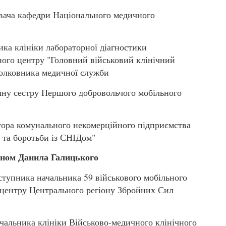
ача кафедри Національного медичного
а клініки лабораторної діагностики
ного центру "Головний військовий клінічний
полковника медичної служби
у сестру Першого добровольчого мобільного
ра комунального некомерційного підприємства
 та боротьби із СНІДом"
еном Данила Галицького
пника начальника 59 військового мобільного
 центру Центрального регіону Збройних Сил
альника клініки Військово-медичного клінічного