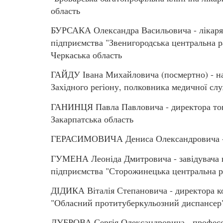
область
БУРСАКА Олександра Васильовича - лікаря 
підприємства "Звенигородська центральна р
Черкаська область
ГАЙДУ Івана Михайловича (посмертно) - на
Західного регіону, полковника медичної сл
ГАНИНЦЯ Павла Павловича - директора тов
Закарпатська область
ГЕРАСИМОВИЧА Дениса Олександровича - 
ГУМЕНА Леоніда Дмитровича - завідувача в
підприємства "Сторожинецька центральна ра
ДІДИКА Віталія Степановича - директора к
"Обласний протитуберкульозний диспансер"
ДУБРОВА Сергія Олександровича - професора