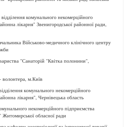
відділення комунального некомерційного
айонна лікарня" Звенигородської районної ради,
чальника Військово-медичного клінічного центру
ужби
ариства "Санаторій "Квітка полонини",
волонтера, м.Київ
ідділення комунального некомерційного
йонна лікарня", Чернівецька область
омунального некомерційного підприємства
 Житомирської обласної ради
 кафедри анестезіології та інтенсивної терапії