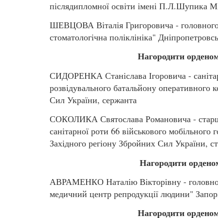
післядипломної освіти імені П.Л.Шупика Мі
ШЕВЦОВА Віталія Григоровича - головного 
стоматологічна поліклініка" Дніпропетровсь
Нагородити орденом
СИДОРЕНКА Станіслава Ігоровича - санітар
розвідувального батальйону оперативного 
Сил України, сержанта
СОКОЛИКА Святослава Романовича - старшог
санітарної роти 66 військового мобільного 
Західного регіону Збройних Сил України, с
Нагородити орденом
АВРАМЕНКО Наталію Вікторівну - головног
медичний центр репродукції людини" Запорі
Нагородити орденом