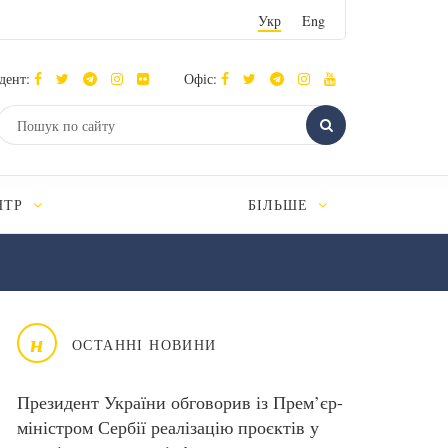
Укр
Eng
дент:
Офіс:
НТР
БІЛЬШЕ
н
ОСТАННІ НОВИНИ
Президент України обговорив із Прем’єр-
міністром Сербії реалізацію проєктів у