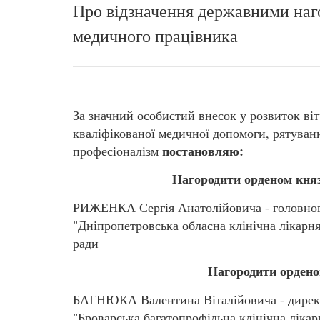
Про відзначення державними наг
медичного працівника
За значний особистий внесок у розвиток віт
кваліфікованої медичної допомоги, рятуван
постановляю:
професіоналізм
Нагородити орденом кня
РИЖЕНКА Сергія Анатолійовича - головног
"Дніпропетровська обласна клінічна лікарня
ради
Нагородити орденом
БАГНЮКА Валентина Віталійовича - директ
"Броварська багатопрофільна клінічна лікарн