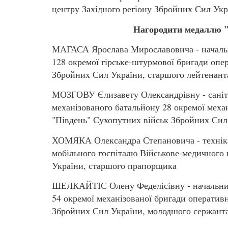
центру Західного регіону Збройних Сил Ук
Нагородити медаллю "
МАГАСА Ярослава Мирославовича - начальн
128 окремої гірське-штурмової бригади опе
Збройних Сил України, старшого лейтенант
МОЗГОВУ Єлизавету Олександрівну - саніт
механізованого батальйону 28 окремої меха
"Південь" Сухопутних військ Збройних Сил
ХОМЯКА Олександра Степановича - техніка 
мобільного госпіталю Військове-медичного 
України, старшого прапорщика
ШЕЛКАЙТІС Олену Феделісівну - начальник
54 окремої механізованої бригади оператив
Збройних Сил України, молодшого сержант