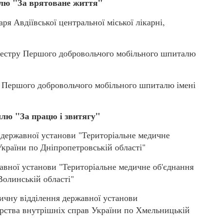
лю "За врятоване життя"
ря Авдіївської центральної міської лікарні,
естру Першого добровольчого мобільного шпиталю
 Першого добровольчого мобільного шпиталю імені
лю "За працю і звитягу"
державної установи "Територіальне медичне
України по Дніпропетровській області"
вної установи "Територіальне медичне об'єднання
Волинській області"
чну відділення державної установи
ерства внутрішніх справ України по Хмельницькій