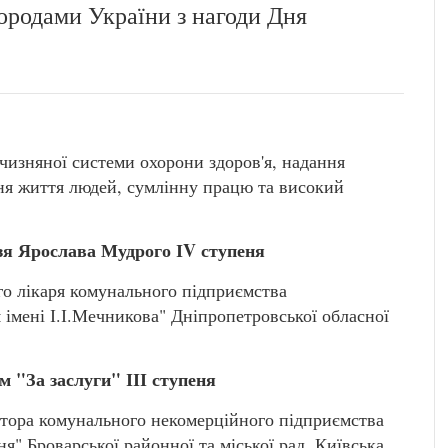
ородами України з нагоди Дня
чизняної системи охорони здоров'я, надання
ня життя людей, сумлінну працю та високий
зя Ярослава Мудрого І
V ступеня
о лікаря комунального підприємства
 імені І.І.Мечникова" Дніпропетровської обласної
 "За заслуги" ІІІ ступеня
ора комунального некомерційного підприємства
я" Броварської районної та міської рад, Київська