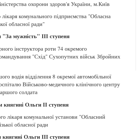
ністерства охорони здоров'я України, м.Київ
лікаря комунального підприємства "Обласна
кої обласної ради"
 "За мужність" ІІІ ступеня
ного інструктора роти 74 окремого
командування "Схід" Сухопутних військ Збройних
о водія відділення 8 окремої автомобільної
госпіталю Військово-медичного клінічного центру
таршого солдата
 княгині Ольги ІІ ступеня
о лікаря комунальної установи "Обласний
зької обласної ради
 княгині Ольги ІІІ ступеня