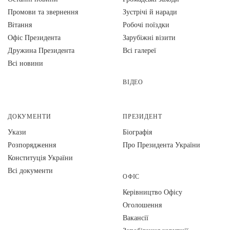
Промови та звернення
Зустрічі й наради
Вiтання
Робочі поїздки
Офіс Президента
Зарубіжні візити
Дружина Президента
Всі галереї
Всі новини
ВІДЕО
ДОКУМЕНТИ
ПРЕЗИДЕНТ
Укази
Біографія
Розпорядження
Про Президента України
Конституція України
Всі документи
ОФІС
Керівництво Офісу
Оголошення
Вакансії