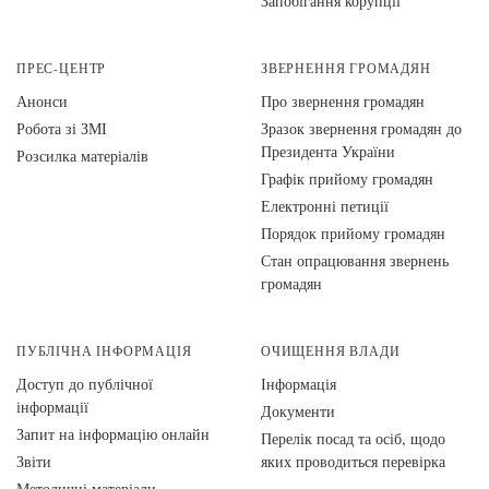
Запобігання корупції
ПРЕС-ЦЕНТР
ЗВЕРНЕННЯ ГРОМАДЯН
Анонси
Про звернення громадян
Робота зі ЗМІ
Зразок звернення громадян до
Президента України
Розсилка матеріалів
Графік прийому громадян
Електронні петиції
Порядок прийому громадян
Стан опрацювання звернень
громадян
ПУБЛІЧНА ІНФОРМАЦІЯ
ОЧИЩЕННЯ ВЛАДИ
Доступ до публічної
Інформація
інформації
Документи
Запит на інформацію онлайн
Перелік посад та осіб, щодо
Звіти
яких проводиться перевірка
Методичні матеріали