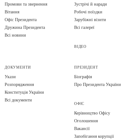
Промови та звернення
Зустрічі й наради
Вiтання
Робочі поїздки
Офіс Президента
Зарубіжні візити
Дружина Президента
Всі галереї
Всі новини
ВІДЕО
ДОКУМЕНТИ
ПРЕЗИДЕНТ
Укази
Біографія
Розпорядження
Про Президента України
Конституція України
Всі документи
ОФІС
Керівництво Офісу
Оголошення
Вакансії
Запобігання корупції