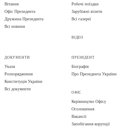
Вiтання
Робочі поїздки
Офіс Президента
Зарубіжні візити
Дружина Президента
Всі галереї
Всі новини
ВІДЕО
ДОКУМЕНТИ
ПРЕЗИДЕНТ
Укази
Біографія
Розпорядження
Про Президента України
Конституція України
Всі документи
ОФІС
Керівництво Офісу
Оголошення
Вакансії
Запобігання корупції