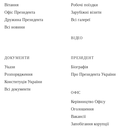
Вiтання
Робочі поїздки
Офіс Президента
Зарубіжні візити
Дружина Президента
Всі галереї
Всі новини
ВІДЕО
ДОКУМЕНТИ
ПРЕЗИДЕНТ
Укази
Біографія
Розпорядження
Про Президента України
Конституція України
Всі документи
ОФІС
Керівництво Офісу
Оголошення
Вакансії
Запобігання корупції