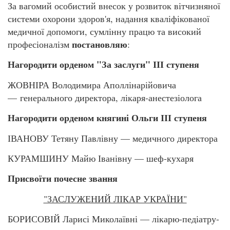
За вагомий особистий внесок у розвиток вітчизняної
системи охорони здоров'я, надання кваліфікованої
медичної допомоги, сумлінну працю та високий
постановляю
професіоналізм
:
Нагородити орденом "За заслуги" ІІІ ступеня
ЖОВНІРА Володимира Аполлінарійовича
— генерального директора, лікаря-анестезіолога
Нагородити орденом княгині Ольги ІІІ ступеня
ІВАНОВУ Тетяну Павлівну — медичного директора
КУРАМШИНУ Майю Іванівну — шеф-кухаря
Присвоїти почесне звання
"ЗАСЛУЖЕНИЙ ЛІКАР УКРАЇНИ"
БОРИСОВІЙ Ларисі Миколаївні — лікарю-педіатру-