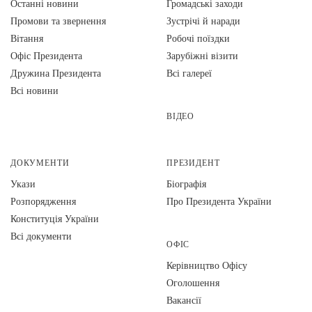
Останні новини
Громадські заходи
Промови та звернення
Зустрічі й наради
Вiтання
Робочі поїздки
Офіс Президента
Зарубіжні візити
Дружина Президента
Всі галереї
Всі новини
ВІДЕО
ДОКУМЕНТИ
ПРЕЗИДЕНТ
Укази
Біографія
Розпорядження
Про Президента України
Конституція України
Всі документи
ОФІС
Керівництво Офісу
Оголошення
Вакансії