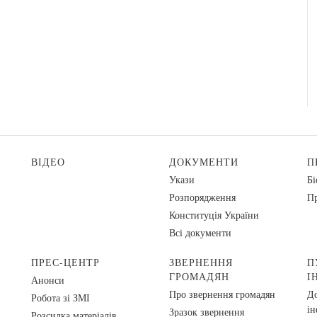
ВІДЕО
ДОКУМЕНТИ
П
Укази
Бі
Розпорядження
Пр
Конституція України
Всі документи
ПРЕС-ЦЕНТР
ЗВЕРНЕННЯ
П
ГРОМАДЯН
І
Анонси
Про звернення громадян
До
Робота зі ЗМІ
ін
Зразок звернення
Розсилка матеріалів