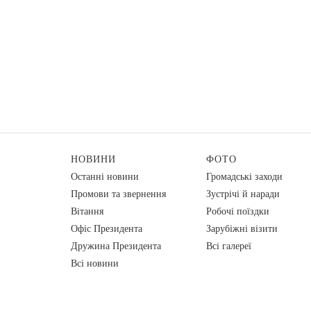
НОВИНИ
ФОТО
Останні новини
Громадські заходи
Промови та звернення
Зустрічі й наради
Вiтання
Робочі поїздки
Офіс Президента
Зарубіжні візити
Дружина Президента
Всі галереї
Всі новини