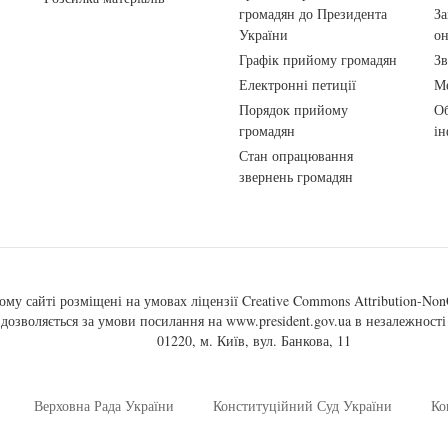
громадян до Президента
За
України
о
Графік прийому громадян
Зв
Електронні петиції
Ме
Порядок прийому
Об
громадян
ін
Стан опрацювання
звернень громадян
ому сайті розміщені на умовах ліцензії
Creative Commons Attribution-NonC
, дозволяється за умови посилання на
www.president.gov.ua
в незалежності 
01220, м. Київ, вул. Банкова, 11
Верховна Рада України
Конституційний Суд України
Ко