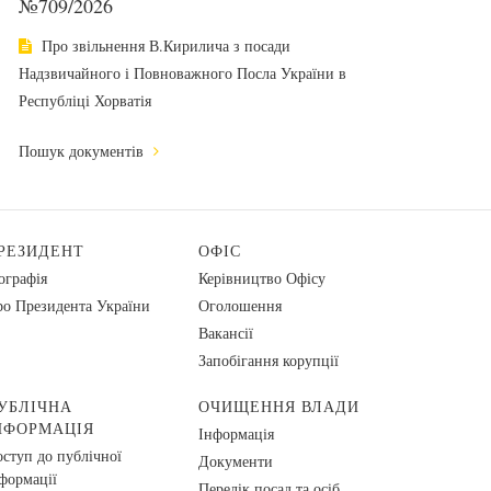
№709/2026
Про звільнення В.Кирилича з посади
Надзвичайного і Повноважного Посла України в
Республіці Хорватія
Пошук документів
РЕЗИДЕНТ
ОФІС
ографія
Керівництво Офісу
о Президента України
Оголошення
Вакансії
Запобігання корупції
УБЛІЧНА
ОЧИЩЕННЯ ВЛАДИ
НФОРМАЦІЯ
Інформація
ступ до публічної
Документи
формації
Перелік посад та осіб,