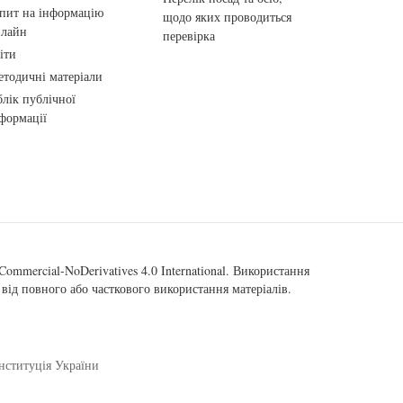
пит на інформацію
щодо яких проводиться
нлайн
перевірка
іти
тодичні матеріали
лік публічної
формації
ommercial-NoDerivatives 4.0 International
. Використання
від повного або часткового використання матеріалів.
нституція України