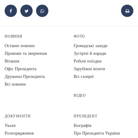
НОВИНИ
ФОТО
Останні новини
Громадські заходи
Промови та звернення
Зустрічі й наради
Вiтання
Робочі поїздки
Офіс Президента
Зарубіжні візити
Дружина Президента
Всі галереї
Всі новини
ВІДЕО
ДОКУМЕНТИ
ПРЕЗИДЕНТ
Укази
Біографія
Розпорядження
Про Президента України