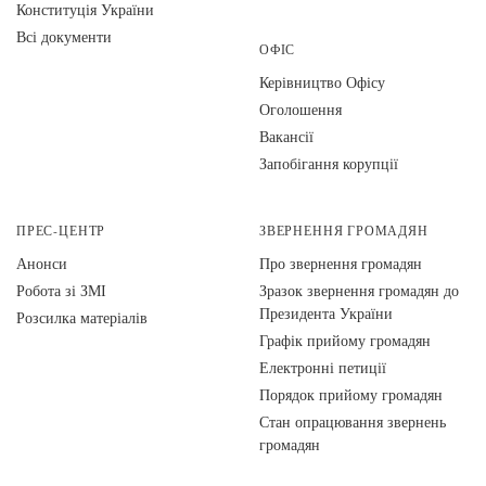
Конституція України
Всі документи
ОФІС
Керівництво Офісу
Оголошення
Вакансії
Запобігання корупції
ПРЕС-ЦЕНТР
ЗВЕРНЕННЯ ГРОМАДЯН
Анонси
Про звернення громадян
Робота зі ЗМІ
Зразок звернення громадян до
Президента України
Розсилка матеріалів
Графік прийому громадян
Електронні петиції
Порядок прийому громадян
Стан опрацювання звернень
громадян