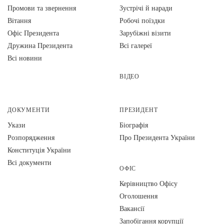
Промови та звернення
Зустрічі й наради
Вiтання
Робочі поїздки
Офіс Президента
Зарубіжні візити
Дружина Президента
Всі галереї
Всі новини
ВІДЕО
ДОКУМЕНТИ
ПРЕЗИДЕНТ
Укази
Біографія
Розпорядження
Про Президента України
Конституція України
Всі документи
ОФІС
Керівництво Офісу
Оголошення
Вакансії
Запобігання корупції